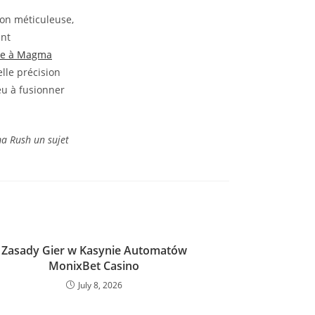
on méticuleuse,
ant
ue à Magma
elle précision
eu à fusionner
gma Rush un sujet
Zasady Gier w Kasynie Automatów
MonixBet Casino
July 8, 2026