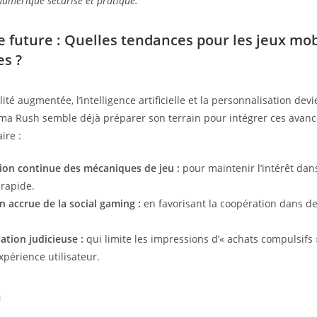
umérique sécurisé et pratique.
e future : Quelles tendances pour les jeux mob
es ?
lité augmentée, l’intelligence artificielle et la personnalisation de
gma Rush semble déjà préparer son terrain pour intégrer ces avanc
ire :
ion continue des mécaniques de jeu :
pour maintenir l’intérêt da
 rapide.
 accrue de la social gaming :
en favorisant la coopération dans de
tion judicieuse :
qui limite les impressions d’« achats compulsifs 
expérience utilisateur.
n