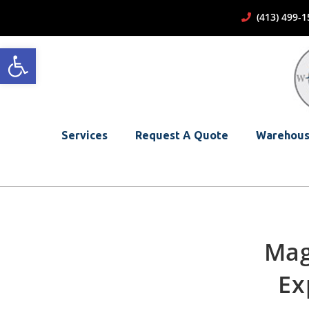
(413) 499
Open toolbar
Services
Request A Quote
Warehous
Mag
Ex