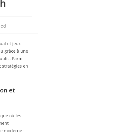
sh
zed
ual et jeux
jeu grâce à une
ublic. Parmi
 stratégies en
on et
ique où les
ement
ile moderne :