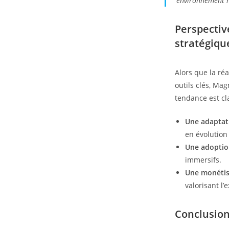
environnement n
Perspectiv
stratégiqu
Alors que la réa
outils clés, Ma
tendance est cla
Une adaptat
en évolution
Une adoption
immersifs.
Une monétisa
valorisant l’
Conclusio