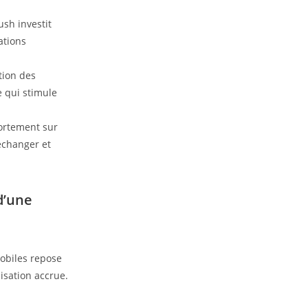
h investit
ations
tion des
ce qui stimule
ortement sur
échanger et
 d’une
mobiles repose
isation accrue.