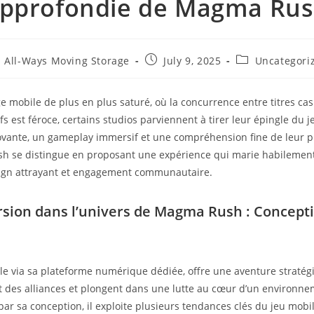
pprofondie de Magma Ru
All-Ways Moving Storage
July 9, 2025
Uncategori
 mobile de plus en plus saturé, où la concurrence entre titres cas
s est féroce, certains studios parviennent à tirer leur épingle du 
vante, un gameplay immersif et une compréhension fine de leur p
h se distingue en proposant une expérience qui marie habilement
sign attrayant et engagement communautaire.
ion dans l’univers de Magma Rush : Concepti
ble via sa plateforme numérique dédiée, offre une aventure stratég
 des alliances et plongent dans une lutte au cœur d’un environn
par sa conception, il exploite plusieurs tendances clés du jeu mob