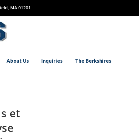
ield, MA 01201
About Us
Inquiries
The Berkshires
s et
yse