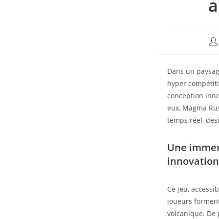
a
Dans un paysage
hyper compétitif
conception inno
eux, Magma Rus
temps réel, de
Une immers
innovation
Ce jeu, accessi
joueurs forment
volcanique. De 