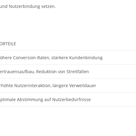
 und Nutzerbindung setzen.
ORTEILE
öhere Conversion-Raten, stärkere Kundenbindung
ertrauensaufbau, Reduktion von Streitfällen
rhöhte Nutzerinteraktion, längere Verweildauer
ptimale Abstimmung auf Nutzerbedürfnisse