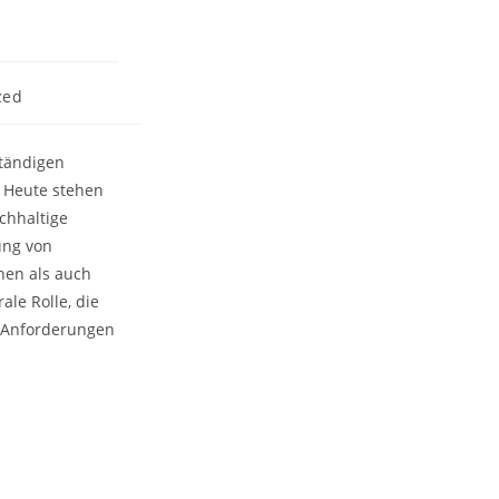
zed
ständigen
. Heute stehen
chhaltige
ung von
en als auch
ale Rolle, die
n Anforderungen