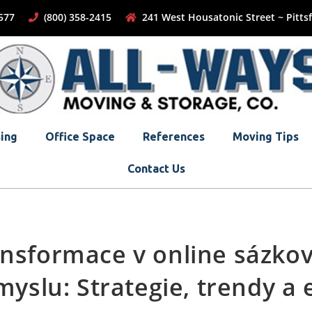
-1577
(800) 358-2415
241 West Housatonic Street ~ Pittsf
ing
Office Space
References
Moving Tips
Contact Us
nsformace v online sázk
yslu: Strategie, trendy a 