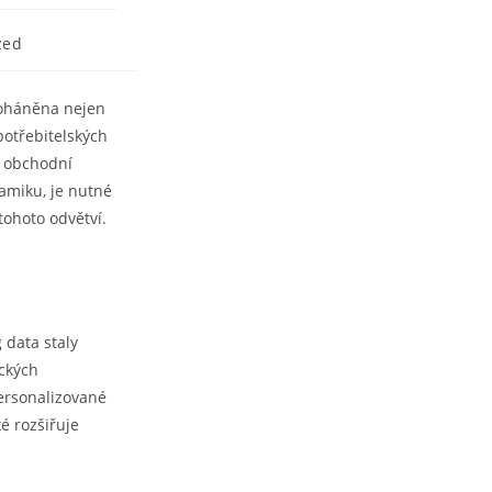
zed
poháněna nejen
otřebitelských
n obchodní
amiku, je nutné
tohoto odvětví.
 data staly
ických
ersonalizované
é rozšiřuje