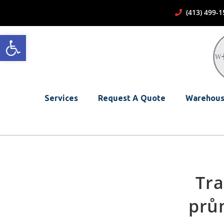
(413) 499
Open toolbar
Services
Request A Quote
Warehous
Tra
prům