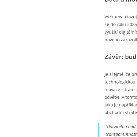
Výzkumy ukazují
že do roku 2025
využití digitáln
nového zákazník
Závěr: bud
Je zřejmé, že p
technologickou 
inovace s tran
odvětví. V tomt
jako je napříkl
obchodní strate
“Udržitelná budo
transparentností