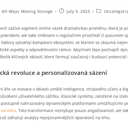
All-Ways Moving Storage
July 9, 2025
Uncategori
tech zažívá segment online sázek dramatickou proměnu, která je 
 pokrokem, ale také změnami v regulačním prostředí či posunem sp
o faktory vytvářejí komplexní ekosystém, ve kterém se zkoumá neje
i etické aspekty a odpovědnostní rámce. Abychom lépe pochopili dyn
kolik klíčových oblastí, které formují současný i budoucí potenciál 
cká revoluce a personalizovaná sázení
ní éře se inovace v oblasti umělé inteligence, strojového učení a big
způsobení uživatelského zážitku. Klasické systémy, založené na stat
u postupně nahrazovány dynamickými platformami umožňujícími p
y
na míru
. Tato transformace nezvyšuje pouze angažovanost, ale tak
 což odhalují analýzy nejvýznamnějších operatorů na trhu.