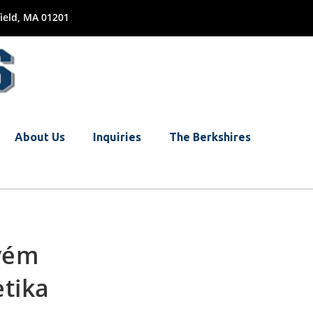
ield, MA 01201
About Us
Inquiries
The Berkshires
ovém
etika