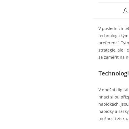
V posledních le
technologickým
preferencí. Tyt
strategie, ale 
se zaměřit na ně
Technologi
V dnešní digitál
hnací silou při
nabídkách, jso
nabídky a sázk
možnosti zisku,