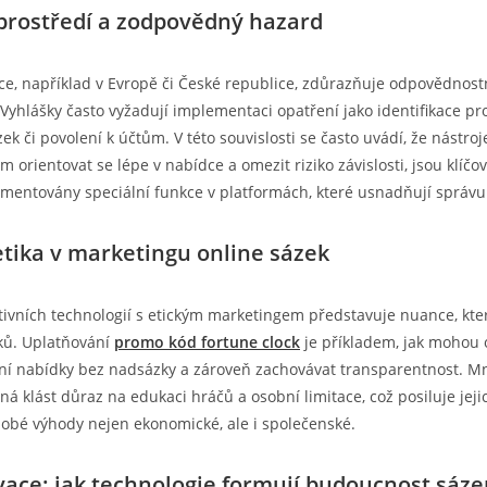
prostředí a zodpovědný hazard
ce, například v Evropě či České republice, zdůrazňuje odpovědnostn
Vyhlášky často vyžadují implementaci opatření jako identifikace p
zek či povolení k účtům. V této souvislosti se často uvádí, že nástroj
orientovat se lépe v nabídce a omezit riziko závislosti, jsou klíčov
mentovány speciální funkce v platformách, které usnadňují správu 
etika v marketingu online sázek
tivních technologií s etickým marketingem představuje nuance, kte
ků. Uplatňování
promo kód fortune clock
je příkladem, jak mohou 
tní nabídky bez nadsázky a zároveň zachovávat transparentnost. 
ná klást důraz na edukaci hráčů a osobní limitace, což posiluje jeji
obé výhody nejen ekonomické, ale i společenské.
vace: jak technologie formují budoucnost sáze