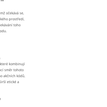
emž očekává se,
ského prostředí,
očekávání toho
hodu.
n
 které kombinují
cí směr tohoto
mo akčních kódů,
rší etické a
a