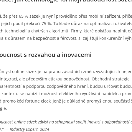
, že přes 65 % sázek je nyní prováděno přes mobilní zařízení, přič
 jejich podíl překročí 75 %. To klade důraz na optimalizaci uživatel
ích technologií a chytrých algoritmů. Firmy, které dokážou naplnit 
a s důrazem na bezpečnost a férovost, si zajišťují konkurenční vý
oucnost s rozvahou a inovacemi
růmysl online sázek je na prahu zásadních změn, vyžadujících neje
integraci, ale především etickou odpovědnost. Obchodní strategie,
sparentností a podporou zodpovědného hraní, budou určovat budou
o kontextu se nabízí i možnost efektivního využívání nabídek a pro
ad promo kód fortune clock, jenž je důkladně promyšlenou součástí ši
gie.
ucnost online sázek závisí na schopnosti spojit inovaci s odpovědností 
.” — Industry Expert, 2024