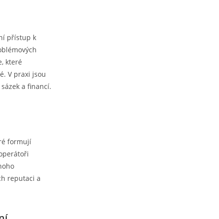
í přístup k
roblémových
e, které
é. V praxi jsou
sázek a financí.
ré formují
operátoři
Mnoho
ch reputaci a
ní