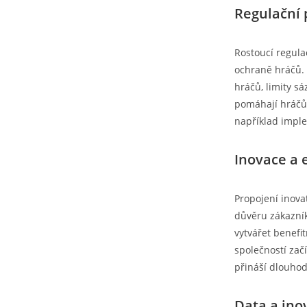
Regulační 
Rostoucí regula
ochraně hráčů. 
hráčů, limity sá
pomáhají hráčům 
například imple
Inovace a 
Propojení inova
důvěru zákazní
vytvářet benefi
společností začí
přináší dlouhod
Data a ino