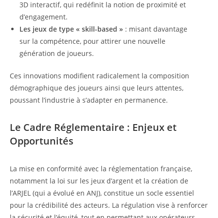
3D interactif, qui redéfinit la notion de proximité et
d’engagement.
Les jeux de type « skill-based »
: misant davantage
sur la compétence, pour attirer une nouvelle
génération de joueurs.
Ces innovations modifient radicalement la composition
démographique des joueurs ainsi que leurs attentes,
poussant l’industrie à s’adapter en permanence.
Le Cadre Réglementaire : Enjeux et
Opportunités
La mise en conformité avec la réglementation française,
notamment la loi sur les jeux d’argent et la création de
l’ARJEL (qui a évolué en ANJ), constitue un socle essentiel
pour la crédibilité des acteurs. La régulation vise à renforcer
la sécurité et l’équité, tout en permettant aux opérateurs