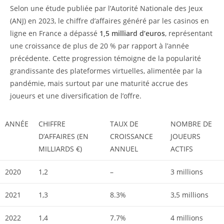
Selon une étude publiée par l’Autorité Nationale des Jeux
(ANJ) en 2023, le chiffre d’affaires généré par les casinos en
ligne en France a dépassé
1,5 milliard d’euros
, représentant
une croissance de plus de 20 % par rapport à l’année
précédente. Cette progression témoigne de la popularité
grandissante des plateformes virtuelles, alimentée par la
pandémie, mais surtout par une maturité accrue des
joueurs et une diversification de l’offre.
ANNÉE
CHIFFRE
TAUX DE
NOMBRE DE
D’AFFAIRES (EN
CROISSANCE
JOUEURS
MILLIARDS €)
ANNUEL
ACTIFS
2020
1,2
–
3 millions
2021
1,3
8.3%
3,5 millions
2022
1,4
7.7%
4 millions