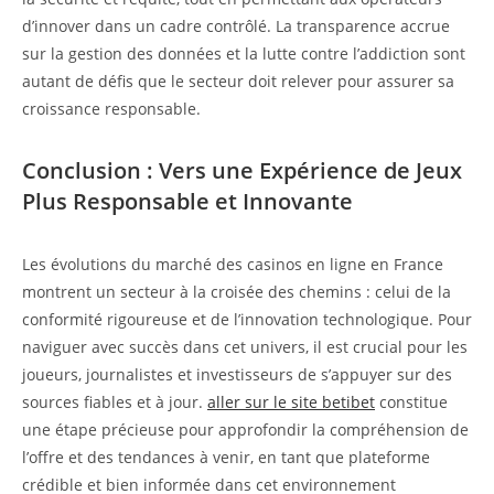
d’innover dans un cadre contrôlé. La transparence accrue
sur la gestion des données et la lutte contre l’addiction sont
autant de défis que le secteur doit relever pour assurer sa
croissance responsable.
Conclusion : Vers une Expérience de Jeux
Plus Responsable et Innovante
Les évolutions du marché des casinos en ligne en France
montrent un secteur à la croisée des chemins : celui de la
conformité rigoureuse et de l’innovation technologique. Pour
naviguer avec succès dans cet univers, il est crucial pour les
joueurs, journalistes et investisseurs de s’appuyer sur des
sources fiables et à jour.
aller sur le site betibet
constitue
une étape précieuse pour approfondir la compréhension de
l’offre et des tendances à venir, en tant que plateforme
crédible et bien informée dans cet environnement