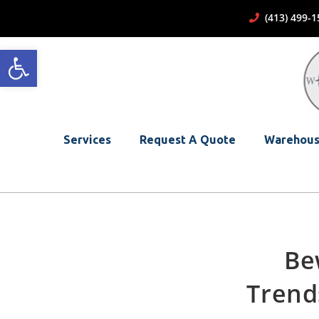
(413) 499
Open toolbar
Services
Request A Quote
Warehous
Be
Trend