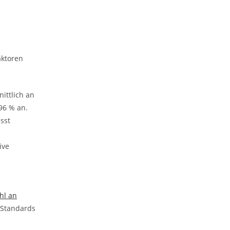
aktoren
ittlich an
96 % an.
sst
ive
hl an
 Standards