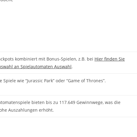
ackpots kombiniert mit Bonus-Spielen, z.B. bei
Hier finden Sie
uswahl an Spielautomaten Auswahl
.
te Spiele wie “Jurassic Park” oder “Game of Thrones”.
tomatenspiele bieten bis zu 117.649 Gewinnwege, was die
ohe Auszahlungen erhöht.