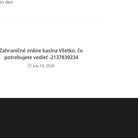
 in den
Zahraničné online kasína Všetko, čo
potrebujete vedieť -2137839234
July 10, 2026