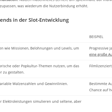
nzupassen, was wiederum die Nutzerbindung erhöht.
rends in der Slot-Entwicklung
BEISPIEL
ten wie Missionen, Belohnungen und Levels, um
Progressive J
eine große A
istorische oder Popkultur-Themen nutzen, um das
Filmlizenzier
r zu gestalten.
ariable Walzenzahlen und Gewinnlinien.
Bestimmte Au
Chance auf h
er Elektroleistungen simulieren und seltene, aber