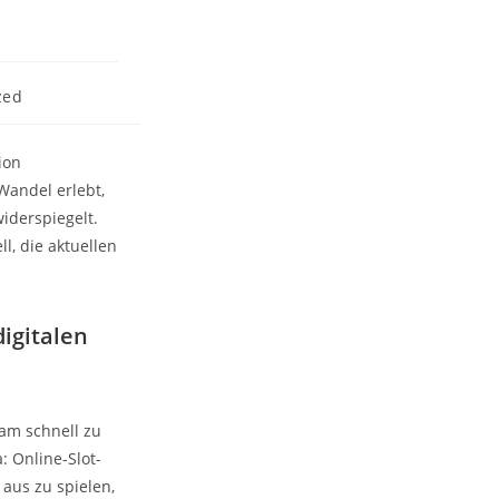
zed
ion
andel erlebt,
iderspiegelt.
l, die aktuellen
igitalen
am schnell zu
: Online-Slot-
aus zu spielen,