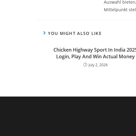
Auswahl bieten
Mittelpunkt stel
YOU MIGHT ALSO LIKE
Chicken Highway Sport In India 202
Login, Play And Win Actual Money
July 2, 2026