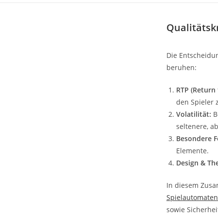
Qualitätsk
Die Entscheidun
beruhen:
RTP (Return 
den Spieler 
Volatilität:
B
seltenere, a
Besondere F
Elemente.
Design & Th
In diesem Zusa
Spielautomate
sowie Sicherheit