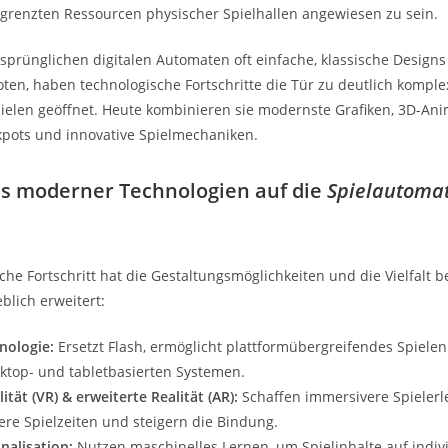
grenzten Ressourcen physischer Spielhallen angewiesen zu sein.
prünglichen digitalen Automaten oft einfache, klassische Design
ten, haben technologische Fortschritte die Tür zu deutlich kompl
pielen geöffnet. Heute kombinieren sie modernste Grafiken, 3D-Ani
kpots und innovative Spielmechaniken.
ss moderner Technologien auf die
Spielautoma
he Fortschritt hat die Gestaltungsmöglichkeiten und die Vielfalt be
lich erweitert:
ologie:
Ersetzt Flash, ermöglicht plattformübergreifendes Spielen
ktop- und tabletbasierten Systemen.
lität (VR) & erweiterte Realität (AR):
Schaffen immersivere Spielerl
ere Spielzeiten und steigern die Bindung.
nalisation:
Nutzen maschinelles Lernen, um Spielinhalte auf indiv