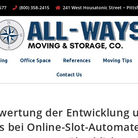
-1577
(800) 358-2415
241 West Housatonic Street ~ Pittsf
ing
Office Space
References
Moving Tips
Contact Us
wertung der Entwicklung 
s bei Online-Slot-Automate