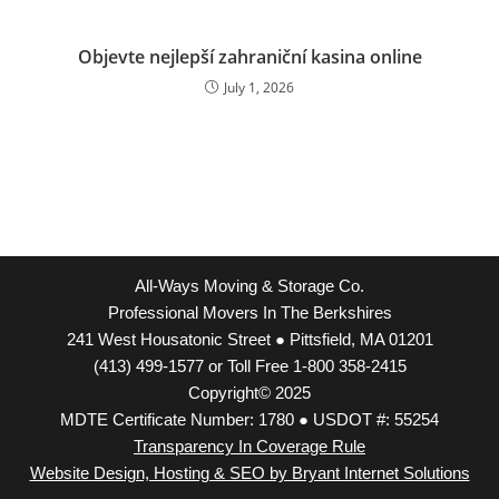
Objevte nejlepší zahraniční kasina online
July 1, 2026
All-Ways Moving & Storage Co.
Professional Movers In The Berkshires
241 West Housatonic Street ● Pittsfield, MA 01201
(413) 499-1577 or Toll Free 1-800 358-2415
Copyright© 2025
MDTE Certificate Number: 1780 ● USDOT #: 55254
Transparency In Coverage Rule
Website Design, Hosting & SEO by Bryant Internet Solutions