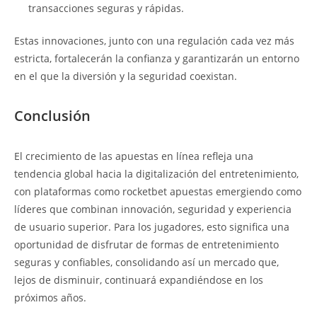
transacciones seguras y rápidas.
Estas innovaciones, junto con una regulación cada vez más
estricta, fortalecerán la confianza y garantizarán un entorno
en el que la diversión y la seguridad coexistan.
Conclusión
El crecimiento de las apuestas en línea refleja una
tendencia global hacia la digitalización del entretenimiento,
con plataformas como rocketbet apuestas emergiendo como
líderes que combinan innovación, seguridad y experiencia
de usuario superior. Para los jugadores, esto significa una
oportunidad de disfrutar de formas de entretenimiento
seguras y confiables, consolidando así un mercado que,
lejos de disminuir, continuará expandiéndose en los
próximos años.