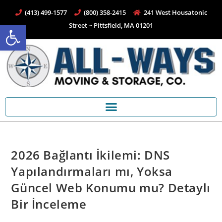
(413) 499-1577
(800) 358-2415
241 West Housatonic
Open toolbar
Street ~ Pittsfield, MA 01201
2026 Bağlantı İkilemi: DNS
Yapılandırmaları mı, Yoksa
Güncel Web Konumu mu? Detaylı
Bir İnceleme