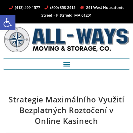
(413) 499-1577
(800) 358-2415
241 West Housatonic
Open toolbar
Street ~ Pittsfield, MA 01201
Strategie Maximálního Využití
Bezplatných Roztočení v
Online Kasinech