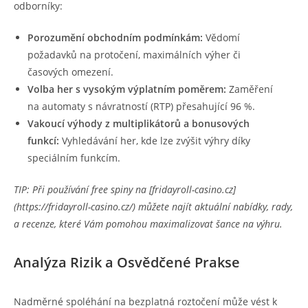
odborníky:
Porozumění obchodním podmínkám:
Vědomí
požadavků na protočení, maximálních výher či
časových omezení.
Volba her s vysokým výplatním poměrem:
Zaměření
na automaty s návratností (RTP) přesahující 96 %.
Vakoucí výhody z multiplikátorů a bonusových
funkcí:
Vyhledávání her, kde lze zvýšit výhry díky
speciálním funkcím.
TIP: Při používání free spiny na [fridayroll-casino.cz]
(https://fridayroll-casino.cz/) můžete najít aktuální nabídky, rady,
a recenze, které Vám pomohou maximalizovat šance na výhru.
Analýza Rizik a Osvědčené Prakse
Nadměrné spoléhání na bezplatná roztočení může vést k