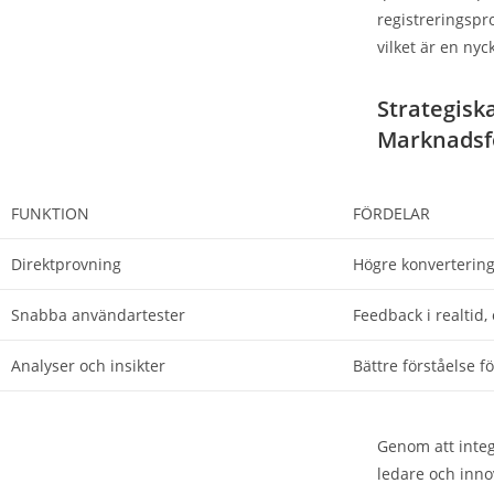
registreringspr
vilket är en nyc
Strategisk
Marknadsfö
FUNKTION
FÖRDELAR
Direktprovning
Högre konverterin
Snabba användartester
Feedback i realtid
Analyser och insikter
Bättre förståelse 
Genom att integ
ledare och inno