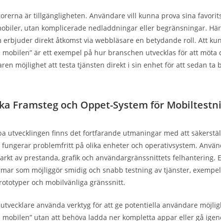
torerna är tillgängligheten. Användare vill kunna prova sina favorit
mobiler, utan komplicerade nedladdningar eller begränsningar. Här
 erbjuder direkt åtkomst via webbläsare en betydande roll. Att ku
 mobilen” är ett exempel på hur branschen utvecklas för att möta
en möjlighet att testa tjänsten direkt i sin enhet för att sedan ta
ka Framsteg och Oppet-System för Mobiltestn
a utvecklingen finns det fortfarande utmaningar med att säkerställ
er fungerar problemfritt på olika enheter och operativsystem. Anv
tarkt av prestanda, grafik och användargränssnittets felhantering. E
rmar som möjliggör smidig och snabb testning av tjänster, exempelv
totyper och mobilvänliga gränssnitt.
utvecklare använda verktyg för att ge potentiella användare möjlig
 mobilen” utan att behöva ladda ner kompletta appar eller gå ige