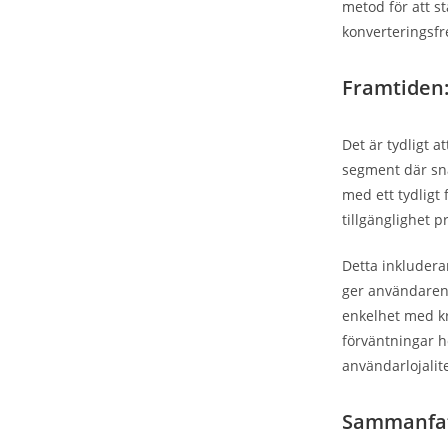
metod för att s
konverteringsf
Framtiden: 
Det är tydligt a
segment där sna
med ett tydligt
tillgänglighet pr
Detta inkluderar
ger användaren 
enkelhet med kr
förväntningar hö
användarlojalite
Sammanfat