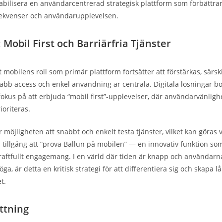
tabilisera en användarcentrerad strategisk plattform som förbättra
rekvenser och användarupplevelsen.
Mobil First och Barriärfria Tjänster
tt mobilens roll som primär plattform fortsätter att förstärkas, särsk
bb access och enkel användning är centrala. Digitala lösningar bö
 fokus på att erbjuda “mobil first”-upplevelser, där användarvänligh
ioriteras.
 möjligheten att snabbt och enkelt testa tjänster, vilket kan göras 
tillgång att “prova Ballun på mobilen” — en innovativ funktion so
aftfullt engagemang. I en värld där tiden är knapp och användarn
ga, är detta en kritisk strategi för att differentiera sig och skapa l
t.
tning