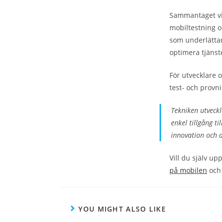
Sammantaget vis
mobiltestning o
som underlättar
optimera tjänst
För utvecklare 
test- och provn
Tekniken utveck
enkel tillgång t
innovation och
Vill du själv u
på mobilen
och 
YOU MIGHT ALSO LIKE