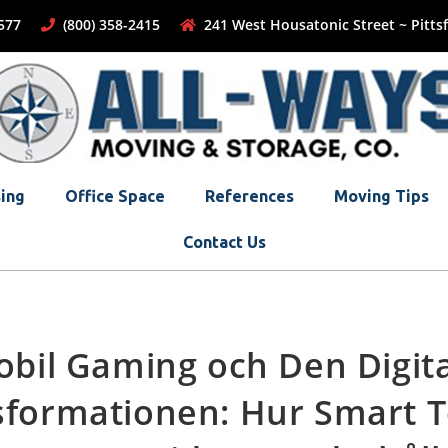
-1577
(800) 358-2415
241 West Housatonic Street ~ Pittsf
ing
Office Space
References
Moving Tips
Contact Us
bil Gaming och Den Digit
sformationen: Hur Smart T