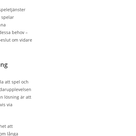
speletjänster
 spelar
nna
 dessa behov –
 beslut om vidare
ing
a att spel och
ändarupplevelsen
n lösning är att
is via
het att
nom långa