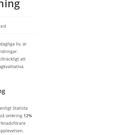
ning
zed
dagliga liv, är
ndringar.
llräckligt att
gkvalitativa
ng
nligt Statista
a på omkring
12%
arknadsförare
upplevelsen.