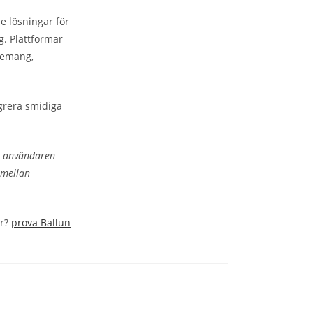
e lösningar för
g. Plattformar
agemang,
grera smidiga
a användaren
g mellan
er?
prova Ballun