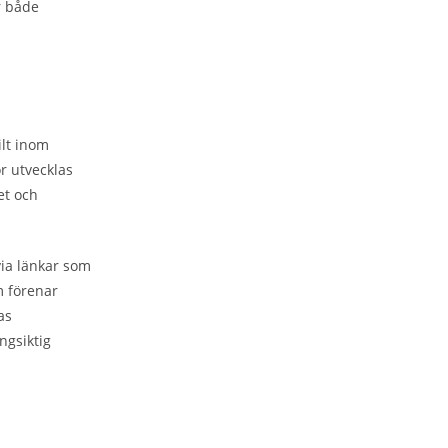
r både
ilt inom
r utvecklas
et och
via länkar som
m förenar
as
ångsiktig