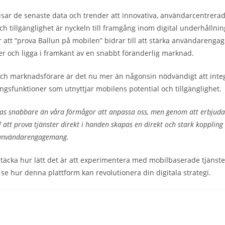
ar de senaste data och trender att innovativa, användarcentrerad
ch tillgänglighet är nyckeln till framgång inom digital underhållnin
 att “prova Ballun på mobilen” bidrar till att stärka användareng
er och ligga i framkant av en snabbt föränderlig marknad.
och marknadsförare är det nu mer än någonsin nödvändigt att inte
ingsfunktioner som utnyttjar mobilens potential och tillgänglighet.
las snabbare än våra förmågor att anpassa oss, men genom att erbjud
ill att prova tjänster direkt i handen skapas en direkt och stark kopplin
 användarengagemang.
pptäcka hur lätt det är att experimentera med mobilbaserade tjänst
se hur denna plattform kan revolutionera din digitala strategi.