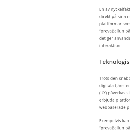
En av nyckelfak
direkt på sina 
plattformar som
“provaBallun på
det ger användar
interaktion.
Teknologis
Trots den snabb
digitala tjänst
(UX) påverkas s
erbjuda plattfo
webbaserade pro
Exempelvis kan 
“provaBallun på