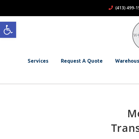
(413) 499
Open toolbar
Services
Request A Quote
Warehous
Mo
Tran