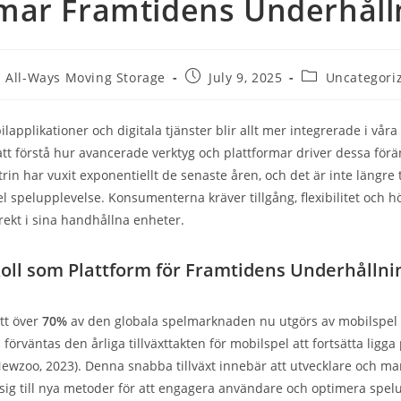
mar Framtidens Underhåll
All-Ways Moving Storage
July 9, 2025
Uncategori
ilapplikationer och digitala tjänster blir allt mer integrerade i våra 
tt förstå hur avancerade verktyg och plattformar driver dessa förä
in har vuxit exponentiellt de senaste åren, och det är inte längre ti
l spelupplevelse. Konsumenterna kräver tillgång, flexibilitet och hö
irekt i sina handhållna enheter.
oll som Plattform för Framtidens Underhållni
att över
70%
av den globala spelmarknaden nu utgörs av mobilspel e
förväntas den årliga tillväxttakten för mobilspel att fortsätta ligg
(Newzoo, 2023). Denna snabba tillväxt innebär att utvecklare och m
ig till nya metoder för att engagera användare och optimera spel