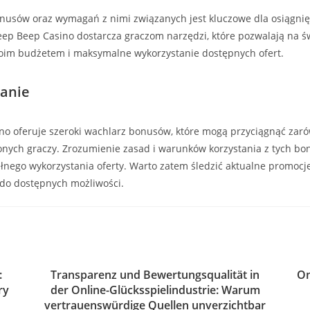
nusów oraz wymagań z nimi związanych jest kluczowe dla osiągnię
Beep Beep Casino dostarcza graczom narzędzi, które pozwalają na 
oim budżetem i maksymalne wykorzystanie dostępnych ofert.
anie
no oferuje szeroki wachlarz bonusów, które mogą przyciągnąć zar
onych graczy. Zrozumienie zasad i warunków korzystania z tych bo
łnego wykorzystania oferty. Warto zatem śledzić aktualne promocj
 do dostępnych możliwości.
:
Transparenz und Bewertungsqualität in
On
ry
der Online-Glücksspielindustrie: Warum
vertrauenswürdige Quellen unverzichtbar