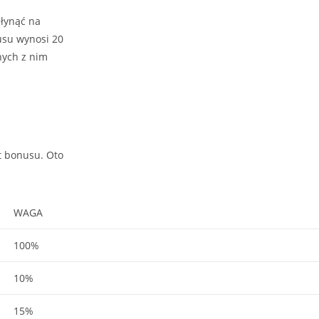
płynąć na
usu wynosi 20
nych z nim
t bonusu. Oto
WAGA
100%
10%
15%