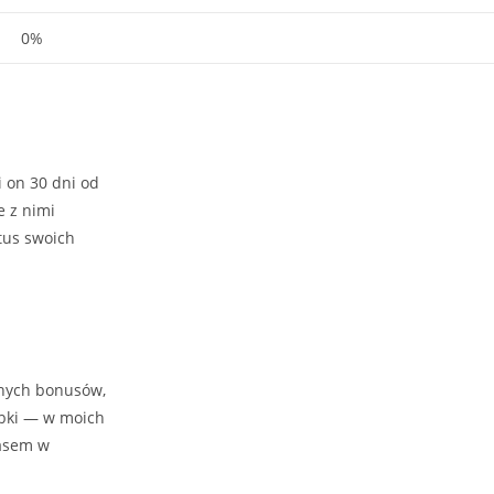
0%
 on 30 dni od
e z nimi
tus swoich
pnych bonusów,
zybki — w moich
zasem w