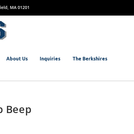
ield, MA 01201
About Us
Inquiries
The Berkshires
p Beep