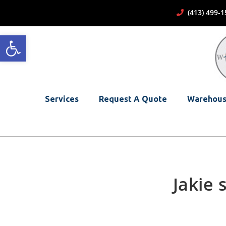
(413) 499
Open toolbar
Services
Request A Quote
Warehous
Jakie