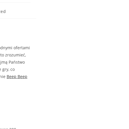
zed
odnymi ofertami
to zrozumieć,
dejmą Państwo
 gry, co
onie
Beep Beep