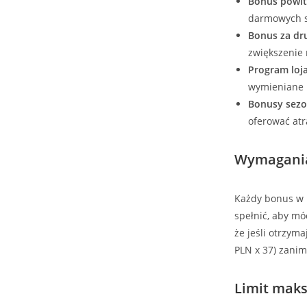
Bonus powit
darmowych 
Bonus za dr
zwiększenie 
Program loj
wymieniane 
Bonusy sez
oferować at
Wymagania
Każdy bonus w 
spełnić, aby mó
że jeśli otrzym
PLN x 37) zanim
Limit mak