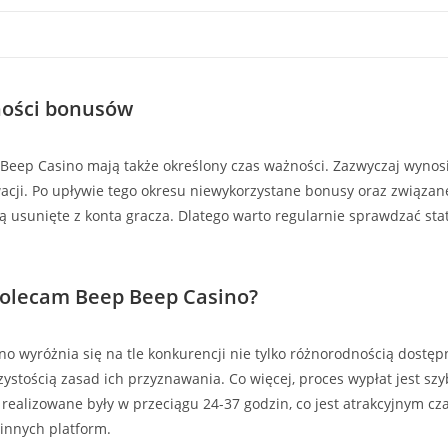
ości bonusów
Beep Casino mają także określony czas ważności. Zazwyczaj wynosi
cji. Po upływie tego okresu niewykorzystane bonusy oraz związan
 usunięte z konta gracza. Dlatego warto regularnie sprawdzać sta
polecam Beep Beep Casino?
o wyróżnia się na tle konkurencji nie tylko różnorodnością dostę
rzystością zasad ich przyznawania. Co więcej, proces wypłat jest s
 realizowane były w przeciągu 24-37 godzin, co jest atrakcyjnym c
innych platform.