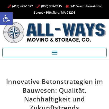
(413) 499-1577
(800) 358-2415
241 West Housatonic
Open toolbar
Street ~ Pittsfield, MA 01201
Innovative Betonstrategien im
Bauwesen: Qualität,
Nachhaltigkeit und
Zukunftstrends