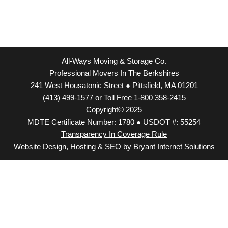
All-Ways Moving & Storage Co.
Professional Movers In The Berkshires
241 West Housatonic Street ● Pittsfield, MA 01201
(413) 499-1577 or Toll Free 1-800 358-2415
Copyright© 2025
MDTE Certificate Number: 1780 ● USDOT #: 55254
Transparency In Coverage Rule
Website Design, Hosting & SEO by Bryant Internet Solutions