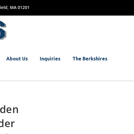
ield, MA 01201
About Us
Inquiries
The Berkshires
 den
der