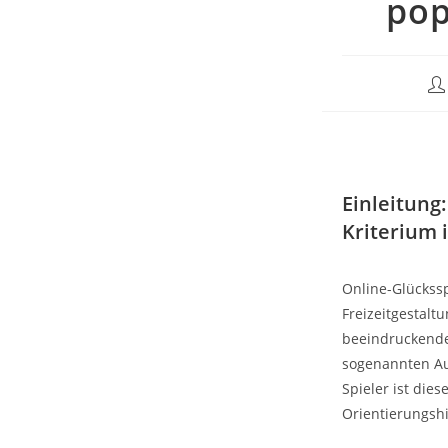
pop
Einleitung
Kriterium i
Online-Glückssp
Freizeitgestalt
beeindruckende
sogenannten
A
Spieler ist die
Orientierungshi