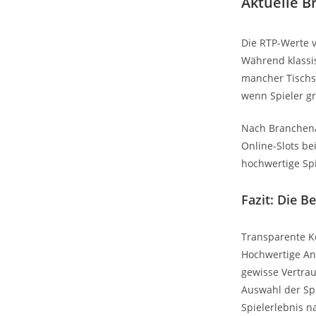
Aktuelle B
Die RTP-Werte v
Während klassi
mancher Tischsp
wenn Spieler g
Nach Branchen
Online-Slots bei
hochwertige Spi
Fazit: Die 
Transparente Ke
Hochwertige Anb
gewisse Vertrau
Auswahl der Sp
Spielerlebnis na