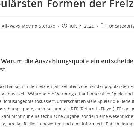
ulärsten Formen der Freiz
All-Ways Moving Storage
July 7, 2025
Uncategori
: Warum die Auszahlungsquote ein entscheid
st
iel hat sich in den letzten Jahrzehnten zu einer der populärsten 
ung entwickelt. Während die Werbung oft auf innovative Spiele und
 Bonusangebote fokussiert, unterschätzen viele Spieler die Bedeu
uszahlungsquote
, auch bekannt als RTP (Return to Player). Für ans
se Zahl nicht nur eine technische Angabe, sondern eine wesentliche
lfe, um das Risiko zu bewerten und eine informierte Entscheidung 