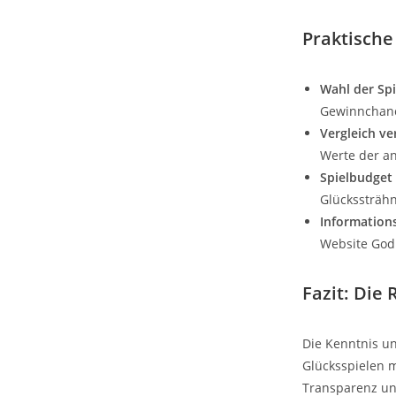
Praktische
Wahl der Spi
Gewinnchanc
Vergleich ve
Werte der an
Spielbudget
Glückssträhn
Information
Website God 
Fazit: Die
Die Kenntnis u
Glücksspielen 
Transparenz und