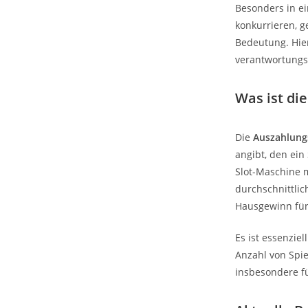
Besonders in e
konkurrieren, g
Bedeutung. Hier
verantwortungsv
Was ist di
Die
Auszahlung
angibt, den ein
Slot-Maschine m
durchschnittlic
Hausgewinn für
Es ist essenziel
Anzahl von Spie
insbesondere fü