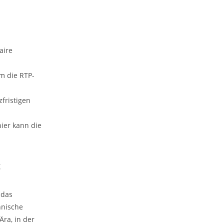
aire
m die RTP-
zfristigen
hier kann die
t
 das
hnische
ra, in der