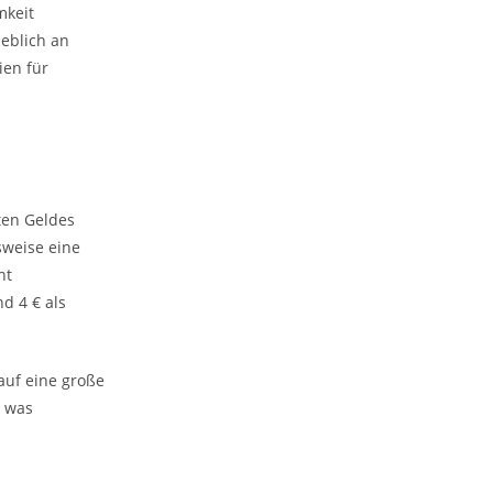
mkeit
heblich an
ien für
zten Geldes
sweise eine
ht
d 4 € als
 auf eine große
, was