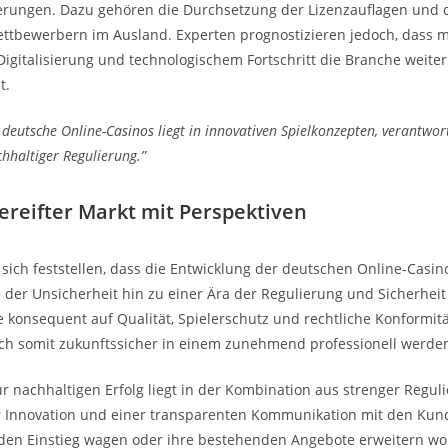
erungen. Dazu gehören die Durchsetzung der Lizenzauflagen und
ettbewerbern im Ausland. Experten prognostizieren jedoch, dass m
gitalisierung und technologischem Fortschritt die Branche weite
t.
 deutsche Online-Casinos liegt in innovativen Spielkonzepten, verantwo
hhaltiger Regulierung.”
gereifter Markt mit Perspektiven
 sich feststellen, dass die Entwicklung der deutschen Online-Casi
 der Unsicherheit hin zu einer Ära der Regulierung und Sicherhe
die konsequent auf Qualität, Spielerschutz und rechtliche Konformitä
sich somit zukunftssicher in einem zunehmend professionell werde
ür nachhaltigen Erfolg liegt in der Kombination aus strenger Regul
r Innovation und einer transparenten Kommunikation mit den Kun
 den Einstieg wagen oder ihre bestehenden Angebote erweitern wol