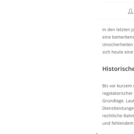
In den letzten 
eine bemerkens
Unsicherheiten
sich heute eine
Historisch
Bis vor kurzem 
regolatorischer
Grundlage. Lau
Dienstleistunge
rechtliche Rahm
und fehlendem 