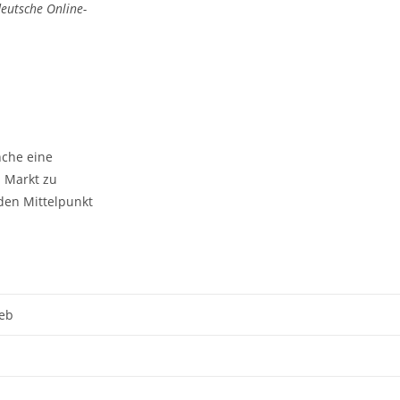
eutsche Online-
nche eine
n Markt zu
den Mittelpunkt
ieb