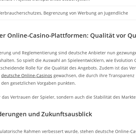
Verbraucherschutzes, Begrenzung von Werbung an Jugendliche
der Online-Casino-Plattformen: Qualität vor Qu
sierung und Reglementierung sind deutsche Anbieter nun gezwung
halten. So spielt die Auswahl an Spieleentwicklern, wie Evolution
tscheidende Rolle für die Qualität des Angebots. Zudem ist das Ve
e
deutsche Online-Casinos
gewachsen, die durch ihre Transparenz
t den gesetzlichen Vorgaben punkten.
 das Vertrauen der Spieler, sondern auch die Stabilität des Markt
derungen und Zukunftsausblick
ulatorische Rahmen verbessert wurde, stehen deutsche Online-Ca