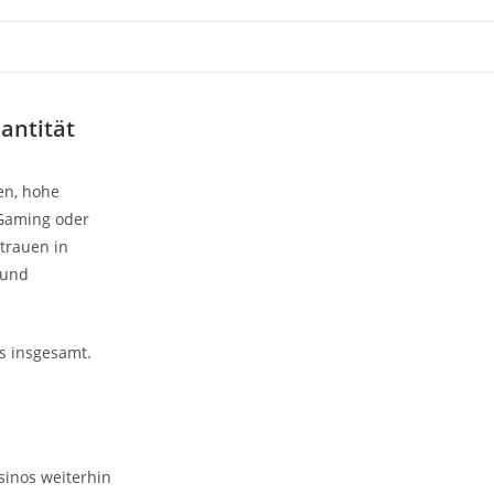
antität
en, hohe
 Gaming oder
rtrauen in
 und
es insgesamt.
sinos weiterhin