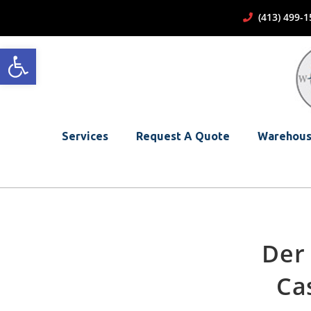
(413) 499
Open toolbar
Services
Request A Quote
Warehous
Der
Ca