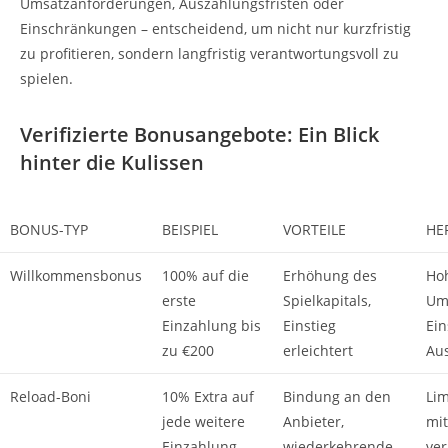
Umsatzanforderungen, Auszahlungsfristen oder
Einschränkungen – entscheidend, um nicht nur kurzfristig
zu profitieren, sondern langfristig verantwortungsvoll zu
spielen.
Verifizierte Bonusangebote: Ein Blick
hinter die Kulissen
BONUS-TYP
BEISPIEL
VORTEILE
HE
Willkommensbonus
100% auf die
Erhöhung des
Ho
erste
Spielkapitals,
Um
Einzahlung bis
Einstieg
Ei
zu €200
erleichtert
Au
Reload-Boni
10% Extra auf
Bindung an den
Lim
jede weitere
Anbieter,
mi
Einzahlung
wiederkehrende
ve