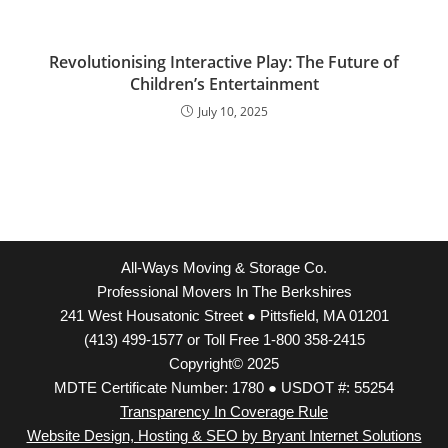
Revolutionising Interactive Play: The Future of
Children’s Entertainment
July 10, 2025
All-Ways Moving & Storage Co.
Professional Movers In The Berkshires
241 West Housatonic Street ● Pittsfield, MA 01201
(413) 499-1577 or Toll Free 1-800 358-2415
Copyright© 2025
MDTE Certificate Number: 1780 ● USDOT #: 55254
Transparency In Coverage Rule
Website Design, Hosting & SEO by Bryant Internet Solutions