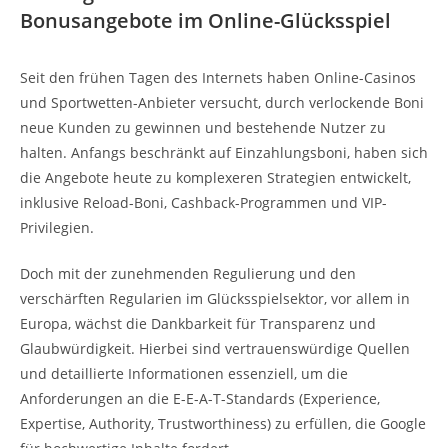
Bonusangebote im Online-Glücksspiel
Seit den frühen Tagen des Internets haben Online-Casinos
und Sportwetten-Anbieter versucht, durch verlockende Boni
neue Kunden zu gewinnen und bestehende Nutzer zu
halten. Anfangs beschränkt auf Einzahlungsboni, haben sich
die Angebote heute zu komplexeren Strategien entwickelt,
inklusive Reload-Boni, Cashback-Programmen und VIP-
Privilegien.
Doch mit der zunehmenden Regulierung und den
verschärften Regularien im Glücksspielsektor, vor allem in
Europa, wächst die Dankbarkeit für Transparenz und
Glaubwürdigkeit. Hierbei sind vertrauenswürdige Quellen
und detaillierte Informationen essenziell, um die
Anforderungen an die E-E-A-T-Standards (Experience,
Expertise, Authority, Trustworthiness) zu erfüllen, die Google