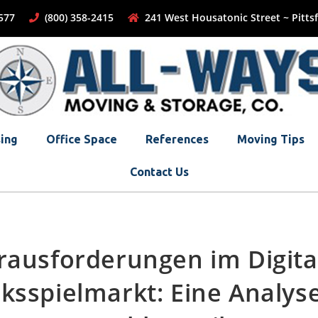
-1577
(800) 358-2415
241 West Housatonic Street ~ Pittsf
ing
Office Space
References
Moving Tips
Contact Us
rausforderungen im Digita
ksspielmarkt: Eine Analys