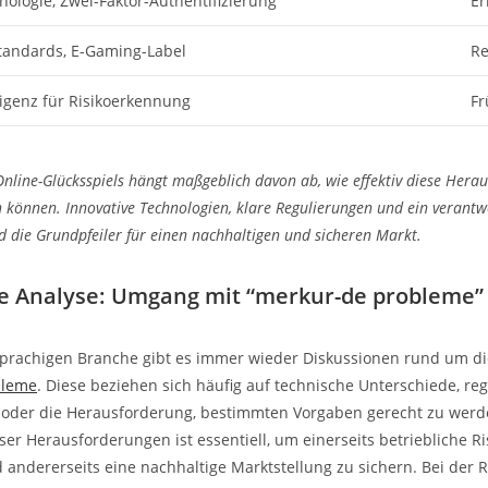
ologie, Zwei-Faktor-Authentifizierung
Er
Standards, E-Gaming-Label
Re
ligenz für Risikoerkennung
Fr
Online-Glücksspiels hängt maßgeblich davon ab, wie effektiv diese Hera
 können. Innovative Technologien, klare Regulierungen und ein verantw
die Grundpfeiler für einen nachhaltigen und sicheren Markt.
e Analyse: Umgang mit “merkur-de probleme”
sprachigen Branche gibt es immer wieder Diskussionen rund um d
bleme
. Diese beziehen sich häufig auf technische Unterschiede, re
 oder die Herausforderung, bestimmten Vorgaben gerecht zu werd
ser Herausforderungen ist essentiell, um einerseits betriebliche Ri
andererseits eine nachhaltige Marktstellung zu sichern. Bei der 