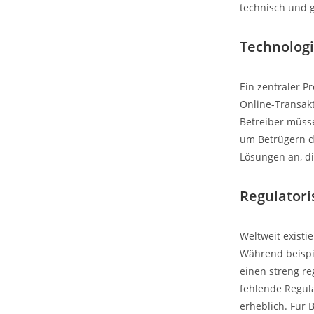
technisch und g
Technologi
Ein zentraler P
Online-Transak
Betreiber müss
um Betrügern d
Lösungen an, di
Regulatori
Weltweit existi
Während beispie
einen streng re
fehlende Regul
erheblich. Für 