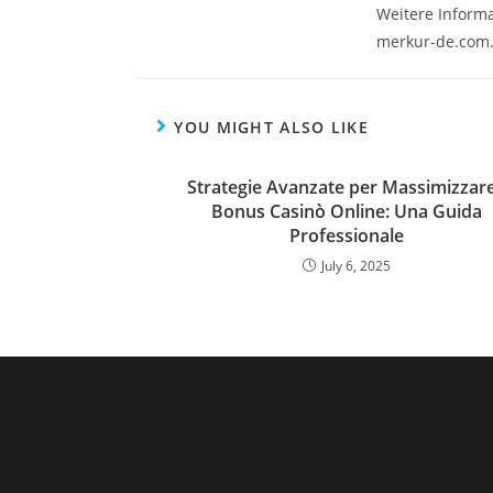
Weitere Inform
merkur-de.com.
YOU MIGHT ALSO LIKE
Strategie Avanzate per Massimizzare
Bonus Casinò Online: Una Guida
Professionale
July 6, 2025