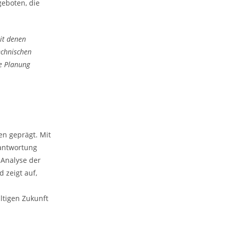
eboten, die
it denen
echnischen
he Planung
en geprägt. Mit
rantwortung
 Analyse der
d zeigt auf,
ltigen Zukunft