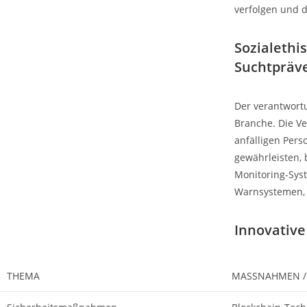
verfolgen und 
Sozialethi
Suchtpräv
Der verantwortu
Branche. Die Ve
anfälligen Per
gewährleisten, 
Monitoring-Syst
Warnsystemen, 
Innovativ
THEMA
MASSNAHMEN / 