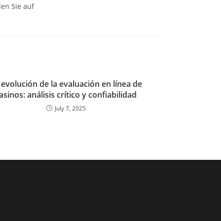
en Sie auf
 evolución de la evaluación en línea de
asinos: análisis crítico y confiabilidad
July 7, 2025