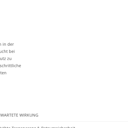
n in der
ucht bei
utz zu
schrittliche
rten
RWARTETE WIRKUNG