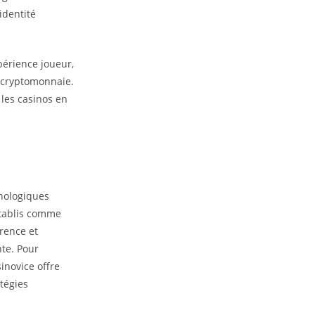
identité
périence joueur,
n cryptomonnaie.
les casinos en
hnologiques
établis comme
arence et
nte. Pour
inovice offre
tégies