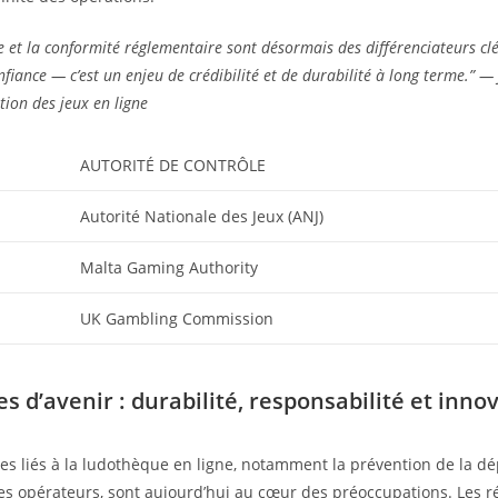
 et la conformité réglementaire sont désormais des différenciateurs cl
fiance — c’est un enjeu de crédibilité et de durabilité à long terme.” —
tion des jeux en ligne
AUTORITÉ DE CONTRÔLE
Autorité Nationale des Jeux (ANJ)
Malta Gaming Authority
UK Gambling Commission
s d’avenir : durabilité, responsabilité et inno
ues liés à la ludothèque en ligne, notamment la prévention de la d
s opérateurs, sont aujourd’hui au cœur des préoccupations. Les r