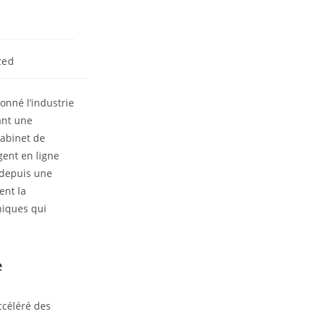
zed
onné l’industrie
ant une
abinet de
gent en ligne
 depuis une
ent la
hiques qui
e
ccéléré des