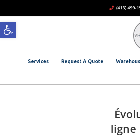
(413) 499
Open toolbar
Services
Request A Quote
Warehous
Évol
ligne