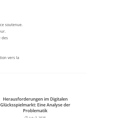
nce soutenue.
eur.
é des
ion vers la
Herausforderungen im Digitalen
Glücksspielmarkt: Eine Analyse der
Problematik
July 7, 2025