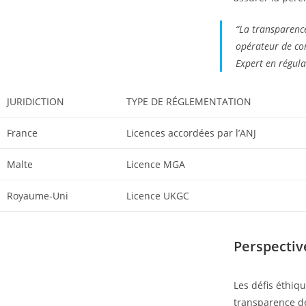
“La transparence
opérateur de con
Expert en régula
JURIDICTION
TYPE DE RÉGLEMENTATION
France
Licences accordées par l’ANJ
Malte
Licence MGA
Royaume-Uni
Licence UKGC
Perspective
Les défis éthiq
transparence de