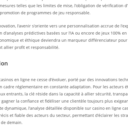
esures telles que les limites de mise, l’obligation de vérification d’
a promotion de programmes de jeu responsable.
ovation, l’avenir s’oriente vers une personnalisation accrue de l’ex
ion d’analyses prédictives basées sur l’IA ou encore de jeux 100% e
conomique et éthique deviendra un marqueur différenciateur pour 
t allier profit et responsabilité.
ion
asinos en ligne ne cesse d’évoluer, porté par des innovations tec
un cadre réglementaire en constante adaptation. Pour les acteurs 
x entrants, la clé réside dans la capacité à allier sécurité, transp
gagner la confiance et fidéliser une clientèle toujours plus exigea
te dynamique, l’analyse détaillée disponible sur casino en ligne cas
cis et fiable des acteurs du secteur, permettant d’éclairer les stra
t de demain.