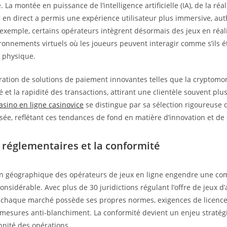
 La montée en puissance de l’intelligence artificielle (IA), de la réali
 en direct a permis une expérience utilisateur plus immersive, aut
 exemple, certains opérateurs intègrent désormais des jeux en réalit
ronnements virtuels où les joueurs peuvent interagir comme s’ils 
o physique.
égration de solutions de paiement innovantes telles que la cryptomo
té et la rapidité des transactions, attirant une clientèle souvent plu
asino en ligne casinovice
se distingue par sa sélection rigoureuse 
isée, reflétant ces tendances de fond en matière d’innovation et de 
 réglementaires et la conformité
ion géographique des opérateurs de jeux en ligne engendre une co
nsidérable. Avec plus de 30 juridictions régulant l’offre de jeux d’
chaque marché possède ses propres normes, exigences de licence, 
t mesures anti-blanchiment. La conformité devient un enjeu straté
nnité des opérations.