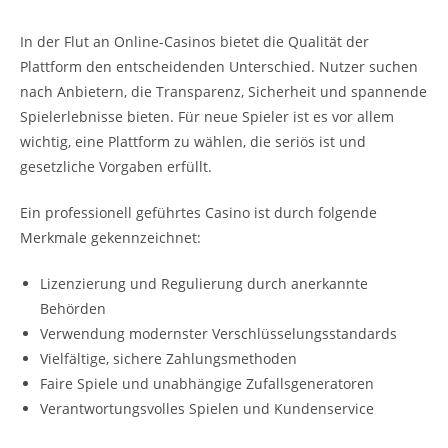
In der Flut an Online-Casinos bietet die Qualität der
Plattform den entscheidenden Unterschied. Nutzer suchen
nach Anbietern, die Transparenz, Sicherheit und spannende
Spielerlebnisse bieten. Für neue Spieler ist es vor allem
wichtig, eine Plattform zu wählen, die seriös ist und
gesetzliche Vorgaben erfüllt.
Ein professionell geführtes Casino ist durch folgende
Merkmale gekennzeichnet:
Lizenzierung und Regulierung durch anerkannte
Behörden
Verwendung modernster Verschlüsselungsstandards
Vielfältige, sichere Zahlungsmethoden
Faire Spiele und unabhängige Zufallsgeneratoren
Verantwortungsvolles Spielen und Kundenservice