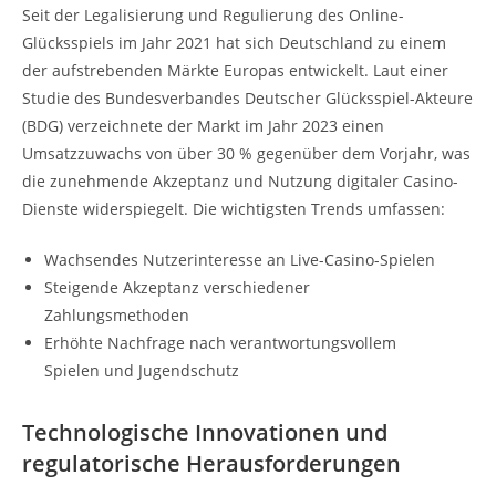
Seit der Legalisierung und Regulierung des Online-
Glücksspiels im Jahr 2021 hat sich Deutschland zu einem
der aufstrebenden Märkte Europas entwickelt. Laut einer
Studie des Bundesverbandes Deutscher Glücksspiel-Akteure
(BDG) verzeichnete der Markt im Jahr 2023 einen
Umsatzzuwachs von über 30 % gegenüber dem Vorjahr, was
die zunehmende Akzeptanz und Nutzung digitaler Casino-
Dienste widerspiegelt. Die wichtigsten Trends umfassen:
Wachsendes Nutzerinteresse an Live-Casino-Spielen
Steigende Akzeptanz verschiedener
Zahlungsmethoden
Erhöhte Nachfrage nach verantwortungsvollem
Spielen und Jugendschutz
Technologische Innovationen und
regulatorische Herausforderungen