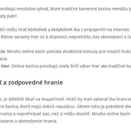
ponúkajú množstvo výhod, ktoré tradičné kamenné kasína nemôžu p
ody patrí:
či môžu hrať kdekoľvek a kedykoľvek iba s pripojením na internet.
Rôzne varianty hier sú k dispozícii nepretržite, bez obmedzení a č
ie:
Mnoho online kasín ponúka atraktívne bonusy pre nových hráč
kcie.
 hier:
Online kasína ponúkajú oveľa širší výber hier ako tradičné ka
ť a zodpovedné hranie
e, je dôležité dbať na bezpečnosť. Hráči by mali vyberať iba licenc
ne kasína, ktoré majú dobrú reputáciu. Okrem toho je potrebné do
ania a neprehrávať viac, než si môžu dovoliť. Mnoho online kasí
dovanie a obmedzenie hrania.