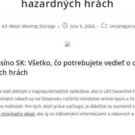
hazardných hrách
All-Ways Moving Storage
July 9, 2026
Uncategori
síno SK: Všetko, čo potrebujete vedieť o 
ch hrách
a stali jedným z najpopulárnejších spôsobov, ako si užiť hazardné 
dných rokoch sa na Slovensku rozšírilo množstvo online kasín a hr
 možností. Pre tých, ktorí práve začínajú, je dôležité sa zoznámiť s
o minimalny vklad
, ako aj so základnými informáciami o zákonoch a