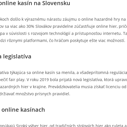
 online kasín na Slovensku
okoch došlo k výraznému nárastu záujmu o online hazardné hry na 
v sa viac ako 30% Slovákov pravidelne zúčastňuje online hier, pr
pa v súvislosti s rozvojom technológií a prístupnosťou internetu. Ta
zi rôznymi platformami, čo hráčom poskytuje ešte viac možností.
 legislatíva
latíva týkajúca sa online kasín sa menila, a všadeprítomná reguláci
čiť fair play. V roku 2019 bola prijatá nová legislatíva, ktorá upra
hazardných hier v krajine. Prevádzkovatelia musia získať licenciu od
održiavať množstvo prísnych pravidiel.
v online kasínach
núkajú široký výber hier, od tradičných stolových hier ako ruleta a