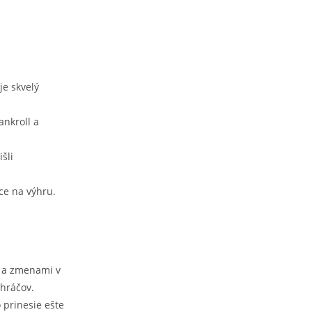
e skvelý
ankroll a
šli
ce na výhru.
e a zmenami v
 hráčov.
 prinesie ešte