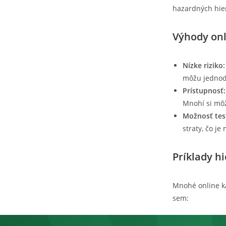
hazardných hier
Výhody on
Nízke riziko:
môžu jednodu
Prístupnosť:
Mnohí si môž
Možnosť test
straty, čo je
Príklady h
Mnohé online ka
sem: