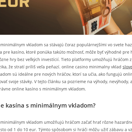
 minimálnym vkladom sa stávajú čoraz populárnejšími vo svete haz
 pre kasíno, ktoré ponúka takúto možnosť, môže byť výhodné pre hr
ôzne hry bez veľkých investícií. Tieto platformy umožňujú hráčom z
ika, že stratí príliš veľa peňazí. online casino minimalny vklad
slov
dom sú ideálne pre nových hráčov, ktorí sa učia, ako fungujú onli
vať svoje stávky. V tejto článku sa pozrieme na výhody, nevýhody, a
právne online kasíno s minimálnym vkladom.
ne kasína s minimálnym vkladom?
s minimálnym vkladom umožňujú hráčom začať hrať rôzne hazardné
sto od 1 do 10 eur. Týmto spôsobom si hráči môžu užiť zábavu a v