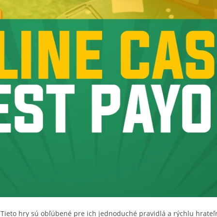
Tieto hry sú obľúbené pre ich jednoduché pravidlá a rýchlu hrateľ