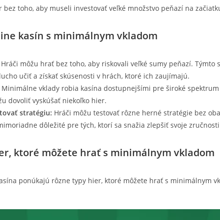
 bez toho, aby museli investovať veľké množstvo peňazí na začiatk
line kasín s minimálnym vkladom
Hráči môžu hrať bez toho, aby riskovali veľké sumy peňazí. Týmto
cho učiť a získať skúsenosti v hrách, ktoré ich zaujímajú.
Minimálne vklady robia kasína dostupnejšími pre široké spektrum
u dovoliť vyskúšať niekoľko hier.
ovať stratégiu:
Hráči môžu testovať rôzne herné stratégie bez oba
 mimoriadne dôležité pre tých, ktorí sa snažia zlepšiť svoje zručnosti
ier, ktoré môžete hrať s minimálnym vkladom
sína ponúkajú rôzne typy hier, ktoré môžete hrať s minimálnym vk