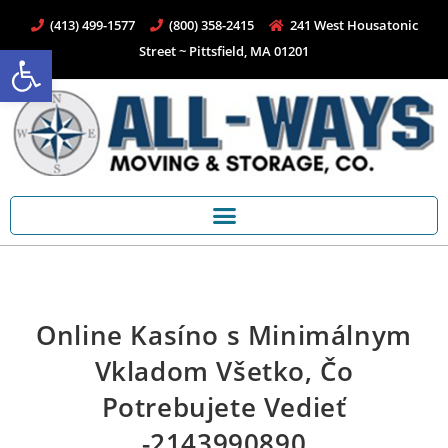
(413) 499-1577
(800) 358-2415
241 West Housatonic
Open toolbar
Street ~ Pittsfield, MA 01201
Online Kasíno s Minimálnym
Vkladom Všetko, Čo
Potrebujete Vedieť
-2143990890