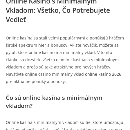
Online Kasíno s Minimálnym
Vkladom: Všetko, Čo Potrebujete
Vedieť
Online kasína sa stali veľmi populárnymi a ponúkajú hráčom
široké spektrum hier a bonusov. Ak ste nováčik, môžete sa
pýtať, ktoré online kasíno má minimálny vklad. V tomto
článku sa dozviete všetko o online kasínach s minimálnym
vkladom a prečo sú také atraktívne pre nových hráčov.
Navštívte online casino minimalny vklad
online kasíno 2026
pre aktuálne ponuky a bonusy.
Čo sú online kasína s minimálnym
vkladom?
Online kasína s minimálnym vkladom sú tie, ktoré umožňujú
hráčom otvoriť si účet a začať hrať s relatívne nízkou sumou