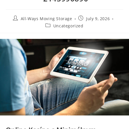
All-Ways Moving Storage
July 9, 2026
Uncategorized