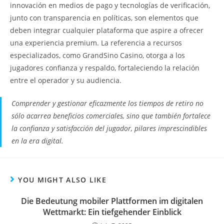
innovación en medios de pago y tecnologías de verificación,
junto con transparencia en políticas, son elementos que
deben integrar cualquier plataforma que aspire a ofrecer
una experiencia premium. La referencia a recursos
especializados, como GrandSino Casino, otorga a los
jugadores confianza y respaldo, fortaleciendo la relación
entre el operador y su audiencia.
Comprender y gestionar eficazmente los tiempos de retiro no
sólo acarrea beneficios comerciales, sino que también fortalece
la confianza y satisfacción del jugador, pilares imprescindibles
en la era digital.
YOU MIGHT ALSO LIKE
Die Bedeutung mobiler Plattformen im digitalen
Wettmarkt: Ein tiefgehender Einblick