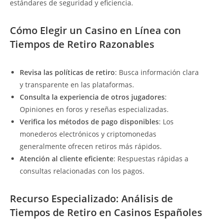
estándares de seguridad y eficiencia.
Cómo Elegir un Casino en Línea con
Tiempos de Retiro Razonables
Revisa las políticas de retiro
: Busca información clara
y transparente en las plataformas.
Consulta la experiencia de otros jugadores
:
Opiniones en foros y reseñas especializadas.
Verifica los métodos de pago disponibles
: Los
monederos electrónicos y criptomonedas
generalmente ofrecen retiros más rápidos.
Atención al cliente eficiente
: Respuestas rápidas a
consultas relacionadas con los pagos.
Recurso Especializado: Análisis de
Tiempos de Retiro en Casinos Españoles