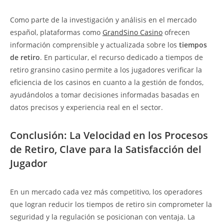
Como parte de la investigación y análisis en el mercado
español, plataformas como
GrandSino Casino
ofrecen
información comprensible y actualizada sobre los
tiempos
de retiro
. En particular, el recurso dedicado a tiempos de
retiro gransino casino permite a los jugadores verificar la
eficiencia de los casinos en cuanto a la gestión de fondos,
ayudándolos a tomar decisiones informadas basadas en
datos precisos y experiencia real en el sector.
Conclusión: La Velocidad en los Procesos
de Retiro, Clave para la Satisfacción del
Jugador
En un mercado cada vez más competitivo, los operadores
que logran reducir los tiempos de retiro sin comprometer la
seguridad y la regulación se posicionan con ventaja. La