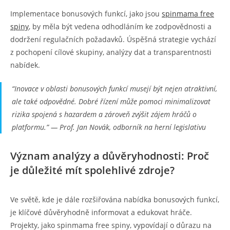
Implementace bonusových funkcí, jako jsou
spinmama free
spiny
, by měla být vedena odhodláním ke zodpovědnosti a
dodržení regulačních požadavků. Úspěšná strategie vychází
z pochopení cílové skupiny, analýzy dat a transparentnosti
nabídek.
“Inovace v oblasti bonusových funkcí musejí být nejen atraktivní,
ale také odpovědné. Dobré řízení může pomoci minimalizovat
rizika spojená s hazardem a zároveň zvýšit zájem hráčů o
platformu.” —
Prof. Jan Novák, odborník na herní legislativu
Význam analýzy a důvěryhodnosti: Proč
je důležité mít spolehlivé zdroje?
Ve světě, kde je dále rozšiřována nabídka bonusových funkcí,
je klíčové důvěryhodně informovat a edukovat hráče.
Projekty, jako spinmama free spiny, vypovídají o důrazu na