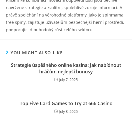
Klíčem ke kombina­ci inovací a odpovědnosti jsou pečlivě
navržené strategie a kvalitní, spolehlivé zdroje informací. A
právě spoléhání na věrohodné platformy, jako je spinmama
free spiny, zajišťuje uživatelům bezpečnější herní prostředí,
podporující dlouhodobý růst celého sektoru.
YOU MIGHT ALSO LIKE
Strategie úspěšného online kasina: Jak nabídnout
hráčům nejlepší bonusy
July 7, 2025
Top Five Card Games to Try at 666 Casino
July 8, 2025