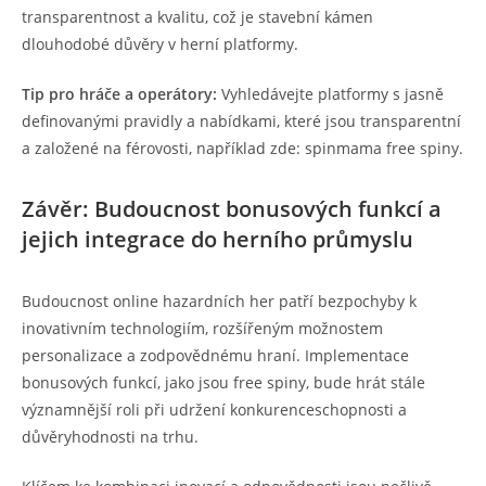
transparentnost a kvalitu, což je stavební kámen
dlouhodobé důvěry v herní platformy.
Tip pro hráče a operátory:
Vyhledávejte platformy s jasně
definovanými pravidly a nabídkami, které jsou transparentní
a založené na férovosti, například zde: spinmama free spiny.
Závěr: Budoucnost bonusových funkcí a
jejich integrace do herního průmyslu
Budoucnost online hazardních her patří bezpochyby k
inovativním technologiím, rozšířeným možnostem
personalizace a zodpovědnému hraní. Implementace
bonusových funkcí, jako jsou free spiny, bude hrát stále
významnější roli při udržení konkurenceschopnosti a
důvěryhodnosti na trhu.