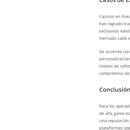
Casinos en líne
han logrado tra
exclusivos vali
mercado cada v
De acuerdo con
personalización 
niveles de sofi
compromiso de 
Conclusión:
Para los operad
de alta gama es 
una reputación 
plataformas seg