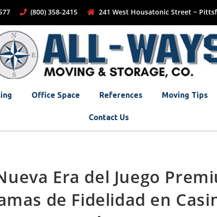
-1577
(800) 358-2415
241 West Housatonic Street ~ Pittsf
ing
Office Space
References
Moving Tips
Contact Us
Nueva Era del Juego Prem
amas de Fidelidad en Casi