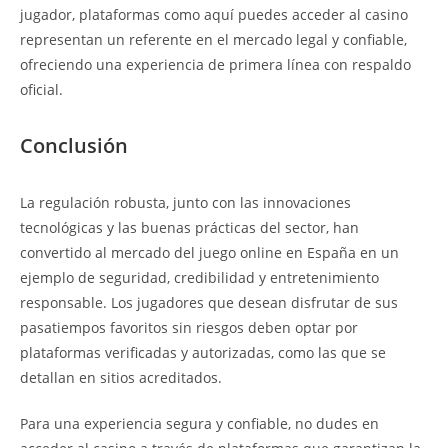
jugador, plataformas como aquí puedes acceder al casino
representan un referente en el mercado legal y confiable,
ofreciendo una experiencia de primera línea con respaldo
oficial.
Conclusión
La regulación robusta, junto con las innovaciones
tecnológicas y las buenas prácticas del sector, han
convertido al mercado del juego online en España en un
ejemplo de seguridad, credibilidad y entretenimiento
responsable. Los jugadores que desean disfrutar de sus
pasatiempos favoritos sin riesgos deben optar por
plataformas verificadas y autorizadas, como las que se
detallan en sitios acreditados.
Para una experiencia segura y confiable, no dudes en