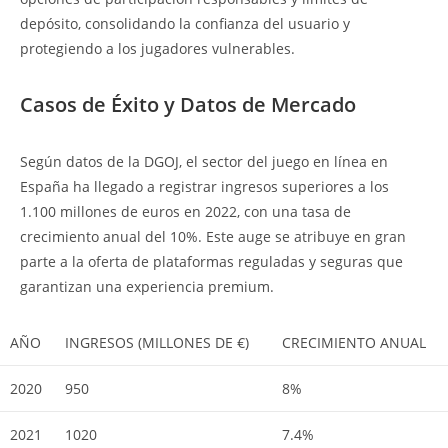
depósito, consolidando la confianza del usuario y
protegiendo a los jugadores vulnerables.
Casos de Éxito y Datos de Mercado
Según datos de la DGOJ, el sector del juego en línea en
España ha llegado a registrar ingresos superiores a los
1.100 millones de euros en 2022, con una tasa de
crecimiento anual del 10%. Este auge se atribuye en gran
parte a la oferta de plataformas reguladas y seguras que
garantizan una experiencia premium.
AÑO
INGRESOS (MILLONES DE €)
CRECIMIENTO ANUAL
2020
950
8%
2021
1020
7.4%