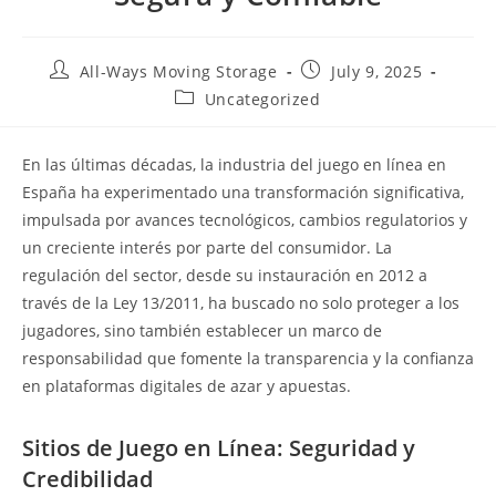
All-Ways Moving Storage
July 9, 2025
Uncategorized
En las últimas décadas, la industria del juego en línea en
España ha experimentado una transformación significativa,
impulsada por avances tecnológicos, cambios regulatorios y
un creciente interés por parte del consumidor. La
regulación del sector, desde su instauración en 2012 a
través de la Ley 13/2011, ha buscado no solo proteger a los
jugadores, sino también establecer un marco de
responsabilidad que fomente la transparencia y la confianza
en plataformas digitales de azar y apuestas.
Sitios de Juego en Línea: Seguridad y
Credibilidad