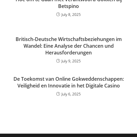
Betspino
July 8, 2025
Britisch-Deutsche Wirtschaftsbeziehungen im
Wandel: Eine Analyse der Chancen und
Herausforderungen
July 9, 2025
De Toekomst van Online Gokweddenschappen:
Veiligheid en Innovatie in het Digitale Casino
July 6, 2025