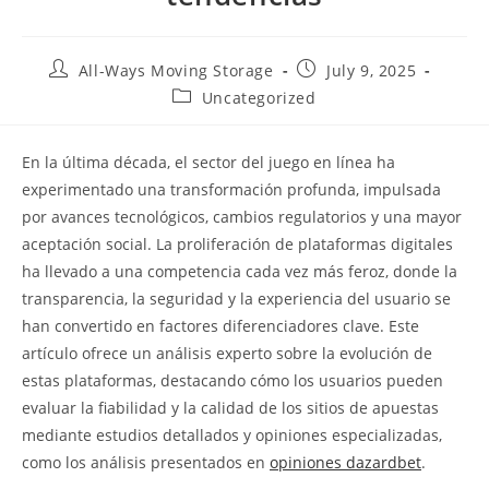
All-Ways Moving Storage
July 9, 2025
Uncategorized
En la última década, el sector del juego en línea ha
experimentado una transformación profunda, impulsada
por avances tecnológicos, cambios regulatorios y una mayor
aceptación social. La proliferación de plataformas digitales
ha llevado a una competencia cada vez más feroz, donde la
transparencia, la seguridad y la experiencia del usuario se
han convertido en factores diferenciadores clave. Este
artículo ofrece un análisis experto sobre la evolución de
estas plataformas, destacando cómo los usuarios pueden
evaluar la fiabilidad y la calidad de los sitios de apuestas
mediante estudios detallados y opiniones especializadas,
como los análisis presentados en
opiniones dazardbet
.