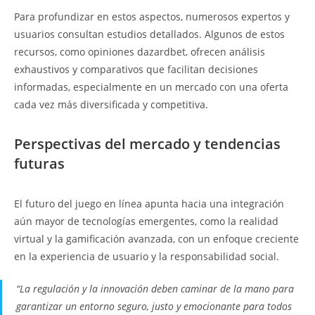
Para profundizar en estos aspectos, numerosos expertos y
usuarios consultan estudios detallados. Algunos de estos
recursos, como opiniones dazardbet, ofrecen análisis
exhaustivos y comparativos que facilitan decisiones
informadas, especialmente en un mercado con una oferta
cada vez más diversificada y competitiva.
Perspectivas del mercado y tendencias
futuras
El futuro del juego en línea apunta hacia una integración
aún mayor de tecnologías emergentes, como la realidad
virtual y la gamificación avanzada, con un enfoque creciente
en la experiencia de usuario y la responsabilidad social.
“La regulación y la innovación deben caminar de la mano para
garantizar un entorno seguro, justo y emocionante para todos