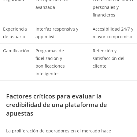
avanzada
personales y
financieros
Experiencia
Interfaz responsiva y
Accesibilidad 24/7 y
de usuario
app móvil
mayor compromiso
Gamificación
Programas de
Retención y
fidelización y
satisfacción del
bonificaciones
cliente
inteligentes
Factores críticos para evaluar la
credibilidad de una plataforma de
apuestas
La proliferación de operadores en el mercado hace