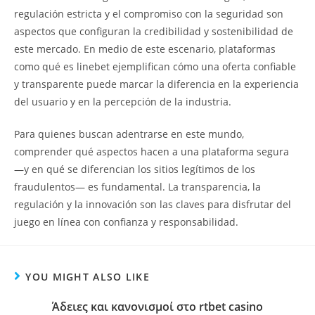
regulación estricta y el compromiso con la seguridad son
aspectos que configuran la credibilidad y sostenibilidad de
este mercado. En medio de este escenario, plataformas
como qué es linebet ejemplifican cómo una oferta confiable
y transparente puede marcar la diferencia en la experiencia
del usuario y en la percepción de la industria.
Para quienes buscan adentrarse en este mundo,
comprender qué aspectos hacen a una plataforma segura
—y en qué se diferencian los sitios legítimos de los
fraudulentos— es fundamental. La transparencia, la
regulación y la innovación son las claves para disfrutar del
juego en línea con confianza y responsabilidad.
YOU MIGHT ALSO LIKE
Άδειες και κανονισμοί στο rtbet casino