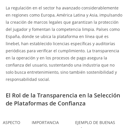
La regulación en el sector ha avanzado considerablemente
en regiones como Europa, América Latina y Asia, impulsando
la creación de marcos legales que garantizan la protección
del jugador y fomentan la competencia limpia. Países como
España, donde se ubica la plataforma en línea qué es
linebet, han establecido licencias específicas y auditorías
periódicas para verificar el cumplimiento. La transparencia
en la operación y en los procesos de pago asegura la
confianza del usuario, sustentando una industria que no
solo busca entretenimiento, sino también sostenibilidad y
responsabilidad social.
El Rol de la Transparencia en la Selección
de Plataformas de Confianza
ASPECTO
IMPORTANCIA
EJEMPLO DE BUENAS