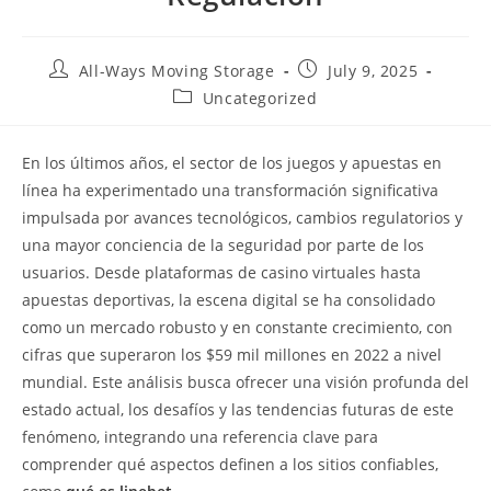
All-Ways Moving Storage
July 9, 2025
Uncategorized
En los últimos años, el sector de los juegos y apuestas en
línea ha experimentado una transformación significativa
impulsada por avances tecnológicos, cambios regulatorios y
una mayor conciencia de la seguridad por parte de los
usuarios. Desde plataformas de casino virtuales hasta
apuestas deportivas, la escena digital se ha consolidado
como un mercado robusto y en constante crecimiento, con
cifras que superaron los
$59 mil millones en 2022 a nivel
mundial
. Este análisis busca ofrecer una visión profunda del
estado actual, los desafíos y las tendencias futuras de este
fenómeno, integrando una referencia clave para
comprender qué aspectos definen a los sitios confiables,