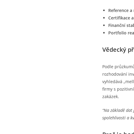
Reference a 
Certifikace 
Finanční sta
Portfolio rea
Vědecký př
Podle průzkumů 
rozhodování inv
vyhledává „mell
firmy s pozitiv
zakázek.
“Na základě dat 
spolehlivosti a k