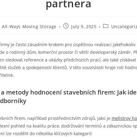
partnera
All-Ways Moving Storage
July 9, 2025
Uncategori
firmy je často zásadním krokem pro úspěšnou realizaci jakéhokoliv
 jde o rodinný dům, komerční prostor či větší developerský záměr. P
en sledovat reference a ukázky předchozích prací, ale také získáv
itě služeb a spokojenosti klientů. V této souvislosti hraje roli hodn
řitelné.
a metody hodnocení stavebních firem: Jak ide
odborníky
bních firem, například prostřednictvím zdrojů, jako je
mellstroy h
exní pohled na kvalitu práce, dodržování termínů a zákaznickou s
 lze rozdělit do několika klíčových kategorií: