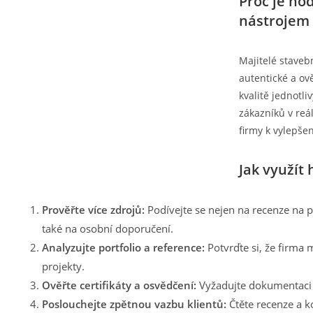
Proč je ho
nástrojem
Majitelé stavebn
autentické a ov
kvalitě jednotli
zákazníků v reá
firmy k vylepšen
Jak využít
Prověřte více zdrojů:
Podívejte se nejen na recenze na p
také na osobní doporučení.
Analyzujte portfolio a reference:
Potvrďte si, že firma
projekty.
Ověřte certifikáty a osvědčení:
Vyžadujte dokumentaci 
Poslouchejte zpětnou vazbu klientů:
Čtěte recenze a 