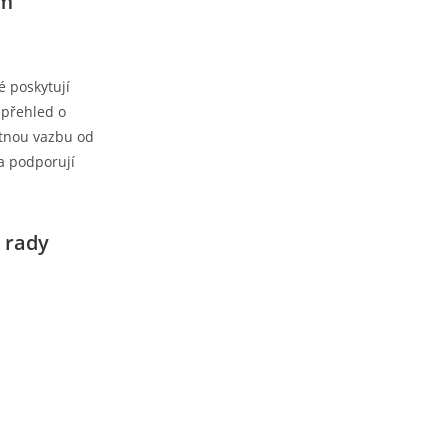
ým
é poskytují
 přehled o
pětnou vazbu od
 a podporují
é rady