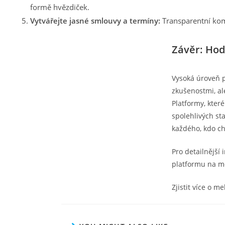
formě hvězdiček.
Vytvářejte jasné smlouvy a termíny:
Transparentní kom
Závěr: Hod
Vysoká úroveň p
zkušenostmi, al
Platformy, kter
spolehlivých st
každého, kdo ch
Pro detailnější
platformu na me
Zjistit více o m