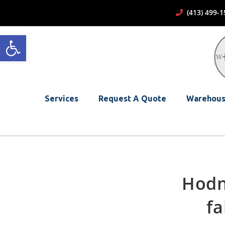
(413) 499
Open toolbar
Services
Request A Quote
Warehous
Hodn
fa