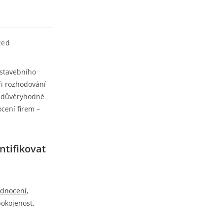
zed
 stavebního
ři rozhodování
at důvěryhodné
ocení firem –
ntifikovat
odnocení
,
pokojenost.