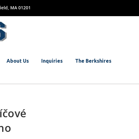
ield, MA 01201
About Us
Inquiries
The Berkshires
íčové
ého