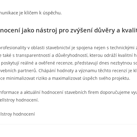
unikace je klíčem k úspěchu.
nocení jako nástroj pro zvýšení důvěry a kvali
rofesionality v oblasti stavebnictví je spojena nejen s technickými 
e také s transparentností a důvěryhodností, kterou odráží kvalitní 
é poskytují reálné a ověřené recenze, představují dnes nezbytnou 
avebních partnerů. Chápání hodnoty a významu těchto recenzí je kl
ce minimalizovat riziko a maximalizovat úspěch svého projektu.
 informace a aktuální hodnocení stavebních firem doporučujeme vy
llstroy hodnocení.
ellstroy hodnocení