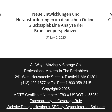
e
Neue Entwicklungen und
M
Herausforderungen im deutschen Online-
Ca
Glücksspiel: Eine Analyse der
Branchenperspektiven
July 9, 2025
All-Ways Moving & Storage Co.
Professional Movers In The Berkshires
241 West Housatonic Street ● Pittsfield, MA 01201
(413) 499-1577 or Toll Free 1-800 358-2415
Copyright© 2025
MDTE Certificate Number: 1780 ● USDOT #: 55254
Transparency In Coverage Rule
Website Design, Hosting & SEO by Bryant Internet Solutions