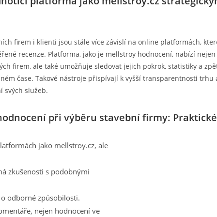
dnotící platforma jako mellstroy.cz strategick
ích firem i klienti jsou stále více závislí na online platformách, kter
ěřené recenze. Platforma, jako je mellstroy hodnocení, nabízí nejen
vých firem, ale také umožňuje sledovat jejich pokrok, statistiky a z
lném čase. Takové nástroje přispívají k vyšší transparentnosti trhu
í svých služeb.
 hodnocení při výběru stavební firmy: Praktick
latformách jako mellstroy.cz, ale
 má zkušenosti s podobnými
o odborné způsobilosti.
komentáře, nejen hodnocení ve