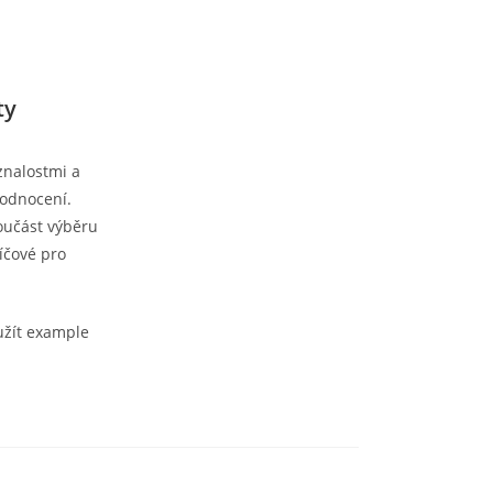
ty
znalostmi a
hodnocení.
součást výběru
íčové pro
užít example