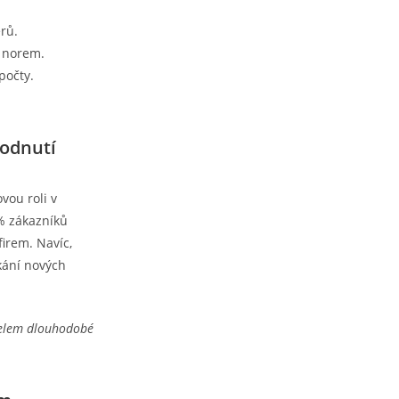
rů.
h norem.
počty.
hodnutí
vou roli v
 % zákazníků
irem. Navíc,
kání nových
atelem dlouhodobé