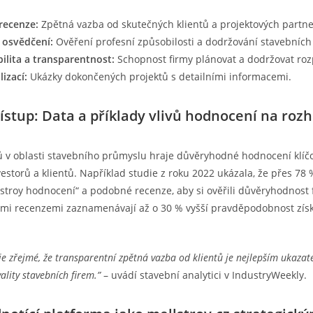
recenze:
Zpětná vazba od skutečných klientů a projektových partne
a osvědčení:
Ověření profesní způsobilosti a dodržování stavebníc
bilita a transparentnost:
Schopnost firmy plánovat a dodržovat roz
lizací:
Ukázky dokončených projektů s detailními informacemi.
ístup: Data a příklady vlivů hodnocení na roz
v oblasti stavebního průmyslu hraje důvěryhodné hodnocení klíčo
estorů a klientů. Například studie z roku 2022 ukázala, že přes 78
stroy hodnocení“ a podobné recenze, aby si ověřili důvěryhodnost f
ními recenzemi zaznamenávají až o 30 % vyšší pravděpodobnost zís
je zřejmé, že transparentní zpětná vazba od klientů je nejlepším ukaz
vality stavebních firem.”
– uvádí stavební analytici v IndustryWeekly.