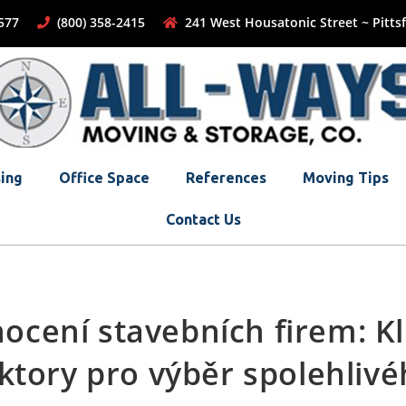
-1577
(800) 358-2415
241 West Housatonic Street ~ Pittsf
ing
Office Space
References
Moving Tips
Contact Us
ocení stavebních firem: Kl
ktory pro výběr spolehliv