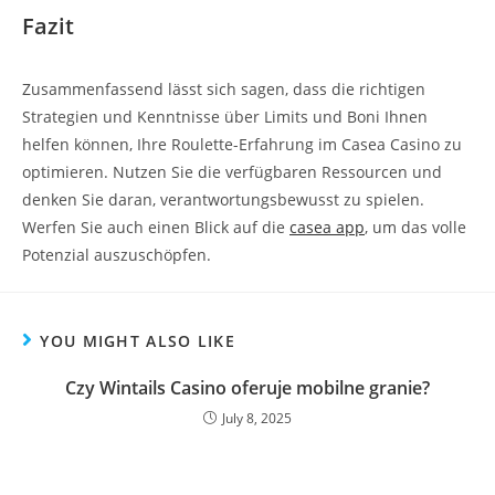
Fazit
Zusammenfassend lässt sich sagen, dass die richtigen
Strategien und Kenntnisse über Limits und Boni Ihnen
helfen können, Ihre Roulette-Erfahrung im Casea Casino zu
optimieren. Nutzen Sie die verfügbaren Ressourcen und
denken Sie daran, verantwortungsbewusst zu spielen.
Werfen Sie auch einen Blick auf die
casea app
, um das volle
Potenzial auszuschöpfen.
YOU MIGHT ALSO LIKE
Czy Wintails Casino oferuje mobilne granie?
July 8, 2025