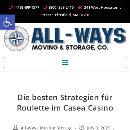
(413) 499-1577
(800) 358-2415
241 West Housatonic
Open toolbar
Street ~ Pittsfield, MA 01201
Die besten Strategien für
Roulette im Casea Casino
All-Ways Moving Storage
July 9, 2025