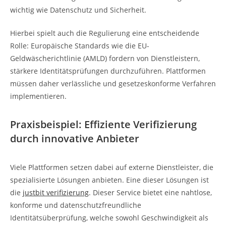
wichtig wie Datenschutz und Sicherheit.
Hierbei spielt auch die Regulierung eine entscheidende
Rolle: Europäische Standards wie die EU-
Geldwäscherichtlinie (AMLD) fordern von Dienstleistern,
stärkere Identitätsprüfungen durchzuführen. Plattformen
müssen daher verlässliche und gesetzeskonforme Verfahren
implementieren.
Praxisbeispiel: Effiziente Verifizierung
durch innovative Anbieter
Viele Plattformen setzen dabei auf externe Dienstleister, die
spezialisierte Lösungen anbieten. Eine dieser Lösungen ist
die
justbit verifizierung
. Dieser Service bietet eine nahtlose,
konforme und datenschutzfreundliche
Identitätsüberprüfung, welche sowohl Geschwindigkeit als