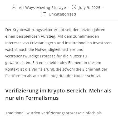
All-Ways Moving Storage
July 9, 2025
Uncategorized
Der Kryptowährungssektor erlebt seit den letzten Jahren
einen beispiellosen Aufstieg. Mit dem zunehmenden
Interesse von Privatanlegern und institutionellen Investoren
wächst auch die Notwendigkeit, sichere und
vertrauenswürdige Prozesse für die Nutzer zu
gewährleisten. Ein entscheidendes Element in diesem
Kontext ist die Verifizierung, die sowohl die Sicherheit der
Plattformen als auch die Integrität der Nutzer schützt.
Verifizierung im Krypto-Bereich: Mehr als
nur ein Formalismus
Traditionell wurden Verifizierungsprozesse einfach als