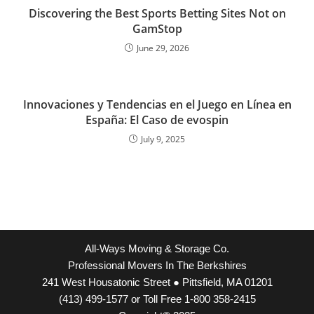
Discovering the Best Sports Betting Sites Not on
GamStop
June 29, 2026
Innovaciones y Tendencias en el Juego en Línea en
España: El Caso de evospin
July 9, 2025
All-Ways Moving & Storage Co.
Professional Movers In The Berkshires
241 West Housatonic Street ● Pittsfield, MA 01201
(413) 499-1577 or Toll Free 1-800 358-2415