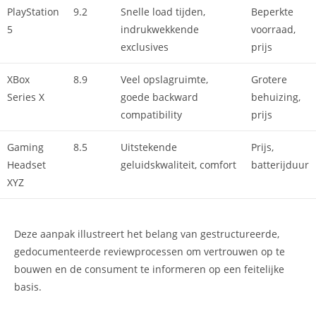
PlayStation
9.2
Snelle load tijden,
Beperkte
5
indrukwekkende
voorraad,
exclusives
prijs
XBox
8.9
Veel opslagruimte,
Grotere
Series X
goede backward
behuizing,
compatibility
prijs
Gaming
8.5
Uitstekende
Prijs,
Headset
geluidskwaliteit, comfort
batterijduur
XYZ
Deze aanpak illustreert het belang van gestructureerde,
gedocumenteerde reviewprocessen om vertrouwen op te
bouwen en de consument te informeren op een feitelijke
basis.