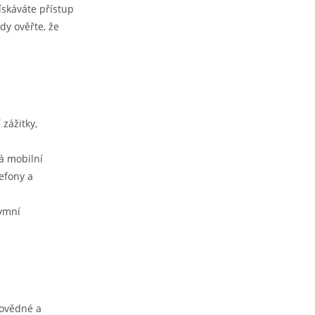
skáváte přístup
dy ověřte, že
 zážitky,
vá mobilní
lefony a
nymní
povědné a