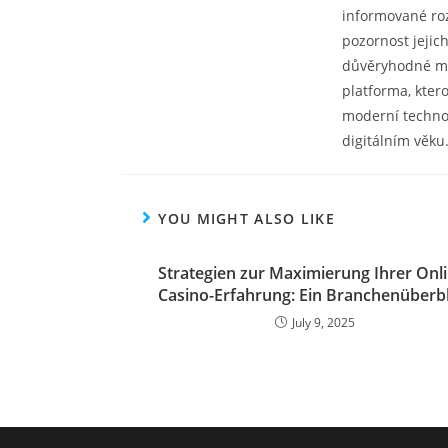
informované roz
pozornost jejic
důvěryhodné mís
platforma, kter
moderní techno
digitálním věku
YOU MIGHT ALSO LIKE
Strategien zur Maximierung Ihrer Onli
Casino-Erfahrung: Ein Branchenüberbl
July 9, 2025