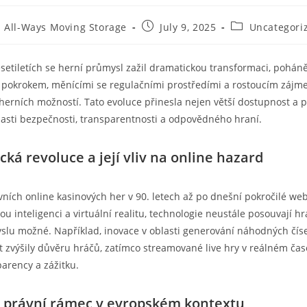
All-Ways Moving Storage
July 9, 2025
Uncategori
setiletích se herní průmysl zažil dramatickou transformaci, pohá
 pokrokem, měnícími se regulačními prostředími a rostoucím zájm
 herních možností. Tato evoluce přinesla nejen větší dostupnost a p
lasti bezpečnosti, transparentnosti a odpovědného hraní.
ká revoluce a její vliv na online hazard
ních online kasinových her v 90. letech až po dnešní pokročilé we
ou inteligenci a virtuální realitu, technologie neustále posouvají hr
lu možné. Například, inovace v oblasti generování náhodných číse
 zvýšily důvěru hráčů, zatímco streamované live hry v reálném čas
arency a zážitku.
 právní rámec v evropském kontextu