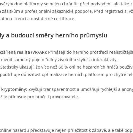
ěryhodné platformy se nejen chráníte před podvodem, ale také zí
 zážitkům a profesionální zákaznické podpoře. Před registrací si vž
atnou licenci a dostatečné certifikace.
dy a budoucí směry herního průmyslu
ozšířená realita (VR/AR):
Přinášejí do herního prostředí realističtější
měnit samotný pojem “dílny životního stylu” a interaktivity.
Statistiky ukazují, že více než 60 % online hazardních hráčů použí
ž podtrhuje důležitost optimalizace herních platforem pro chytré te
a kryptoměny:
Zvyšují transparentnost a umožňují rychlejší a ano
ož je přínosné pro hráče i provozovatele.
online hazardu představuje nejen příležitost k zábavě, ale také od