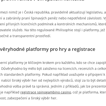
ezi nimiž je i Česká republika, pravidelně aktualizují legislativu, ab
 a zabránily praní špinavých peněz nebo nepotřebné závislosti. 
ení přísných licenčních podmínek a kontrolních mechanismů, které
vatele služeb. Na této regulované Philisophie stojí i platformy, jež
ečné a transparentní prostředí.
věryhodné platformy pro hry a registrace
erní platformy je klíčovým krokem pro každého, kdo se chce zapoji
 Důvěryhodno by mělo být založeno na licencích, recenzích a cel
h standardech platformy. Pokud například uvažujete o připojení 
 nabízí široký výběr her od nejlepších výrobců, stojí za to být detail
 vhodná volba právě ta správná. Jedním z příkladů, jak lze prezento
 je například
registrace spinogambino casino
, což je platforma, kt
ost, zabezpečení a široký výběr her.