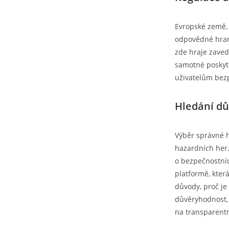
Evropské země, m
odpovědné hraní
zde hraje zaved
samotné poskyto
uživatelům bezp
Hledání dů
Výběr správné h
hazardních her.
o bezpečnostníc
platformě, která
důvody, proč je
důvěryhodnost,
na transparentn