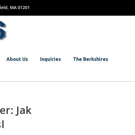
ield, MA 01201
About Us
Inquiries
The Berkshires
r: Jak
l