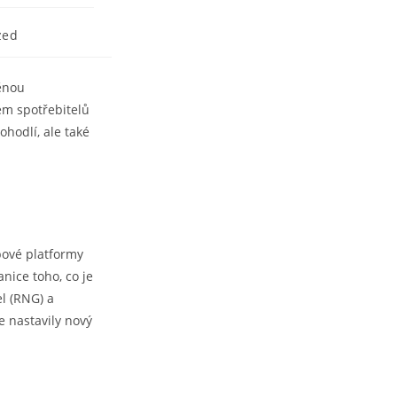
zed
něnou
em spotřebitelů
ohodlí, ale také
bové platformy
anice toho, co je
l (RNG) a
e nastavily nový