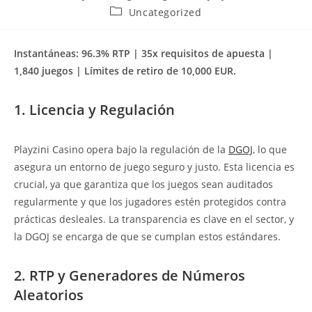
Uncategorized
Instantáneas: 96.3% RTP | 35x requisitos de apuesta |
1,840 juegos | Límites de retiro de 10,000 EUR.
1. Licencia y Regulación
Playzini Casino opera bajo la regulación de la
DGOJ
, lo que
asegura un entorno de juego seguro y justo. Esta licencia es
crucial, ya que garantiza que los juegos sean auditados
regularmente y que los jugadores estén protegidos contra
prácticas desleales. La transparencia es clave en el sector, y
la DGOJ se encarga de que se cumplan estos estándares.
2. RTP y Generadores de Números
Aleatorios