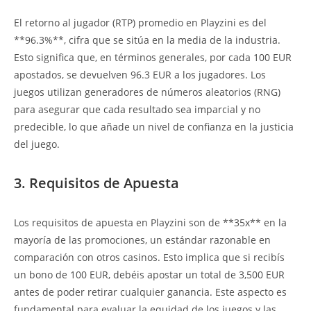
El retorno al jugador (RTP) promedio en Playzini es del
**96.3%**, cifra que se sitúa en la media de la industria.
Esto significa que, en términos generales, por cada 100 EUR
apostados, se devuelven 96.3 EUR a los jugadores. Los
juegos utilizan generadores de números aleatorios (RNG)
para asegurar que cada resultado sea imparcial y no
predecible, lo que añade un nivel de confianza en la justicia
del juego.
3. Requisitos de Apuesta
Los requisitos de apuesta en Playzini son de **35x** en la
mayoría de las promociones, un estándar razonable en
comparación con otros casinos. Esto implica que si recibís
un bono de 100 EUR, debéis apostar un total de 3,500 EUR
antes de poder retirar cualquier ganancia. Este aspecto es
fundamental para evaluar la equidad de los juegos y las