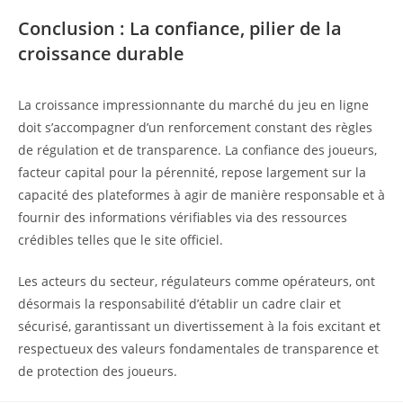
Conclusion : La confiance, pilier de la
croissance durable
La croissance impressionnante du marché du jeu en ligne
doit s’accompagner d’un renforcement constant des règles
de régulation et de transparence. La confiance des joueurs,
facteur capital pour la pérennité, repose largement sur la
capacité des plateformes à agir de manière responsable et à
fournir des informations vérifiables via des ressources
crédibles telles que le site officiel.
Les acteurs du secteur, régulateurs comme opérateurs, ont
désormais la responsabilité d’établir un cadre clair et
sécurisé, garantissant un divertissement à la fois excitant et
respectueux des valeurs fondamentales de transparence et
de protection des joueurs.