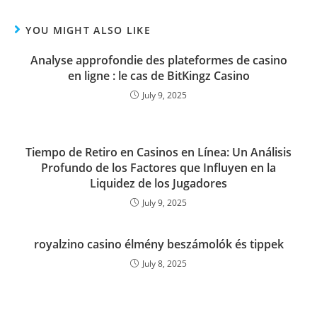
YOU MIGHT ALSO LIKE
Analyse approfondie des plateformes de casino
en ligne : le cas de BitKingz Casino
July 9, 2025
Tiempo de Retiro en Casinos en Línea: Un Análisis
Profundo de los Factores que Influyen en la
Liquidez de los Jugadores
July 9, 2025
royalzino casino élmény beszámolók és tippek
July 8, 2025