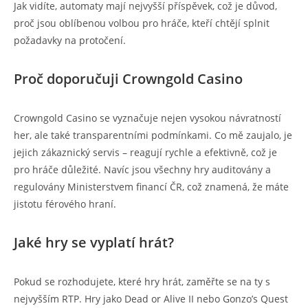
Jak vidíte, automaty mají nejvyšší příspěvek, což je důvod,
proč jsou oblíbenou volbou pro hráče, kteří chtějí splnit
požadavky na protočení.
Proč doporučuji Crowngold Casino
Crowngold Casino se vyznačuje nejen vysokou návratností
her, ale také transparentními podmínkami. Co mě zaujalo, je
jejich zákaznický servis – reagují rychle a efektivně, což je
pro hráče důležité. Navíc jsou všechny hry auditovány a
regulovány Ministerstvem financí ČR, což znamená, že máte
jistotu férového hraní.
Jaké hry se vyplatí hrát?
Pokud se rozhodujete, které hry hrát, zaměřte se na ty s
nejvyšším RTP. Hry jako Dead or Alive II nebo Gonzo’s Quest