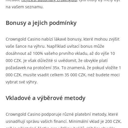
na vašem seznamu.
Bonusy a jejich podmínky
Crowngold Casino nabízí lákavé bonusy, které mohou zvýšit
vaše šance na výhru. Například uvítací bonus může
dosáhnout až 100% vašeho prvního vkladu, až do výše 10
000 CZK. Je však důležité si uvědomit, že obvykle platí
požadavek na protočení 35x. To znamená, že pokud vložíte 1
000 CZK, musíte vsadit celkem 35 000 CZK, než budete moci
vybrat své výhry.
Vkladové a výběrové metody
Crowngold Casino podporuje různé platební metody, které
usnadňují správu vašich financí. Minimální vklad je 200 CZK,