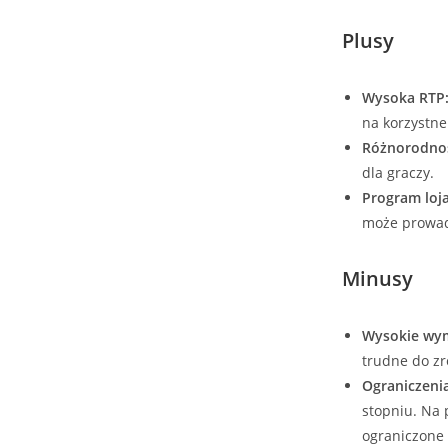
Plusy
Wysoka RTP
na korzystne
Różnorodnoś
dla graczy.
Program loj
może prowad
Minusy
Wysokie wym
trudne do zr
Ograniczenia
stopniu. Na 
ograniczone