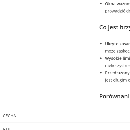
Okna ważnoś
prowadzić do
Co jest brz
Ukryte zasa
może zaskocz
Wysokie limi
niekorzystne
Przedłużony 
jest długim 
Porównani
CECHA
RTP