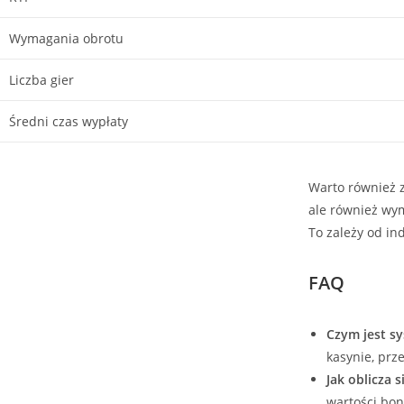
Wymagania obrotu
Liczba gier
Średni czas wypłaty
Warto również 
ale również wym
To zależy od in
FAQ
Czym jest s
kasynie, prz
Jak oblicza 
wartości bon