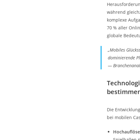
Herausforderun
während gleichz
komplexe Aufgab
70 % aller Onli
globale Bedeut
„Mobiles Glückss
dominierende Pla
— Branchenanal
Technologi
bestimme
Die Entwicklung
bei mobilen Cas
Hochauflöse
Spielhallen