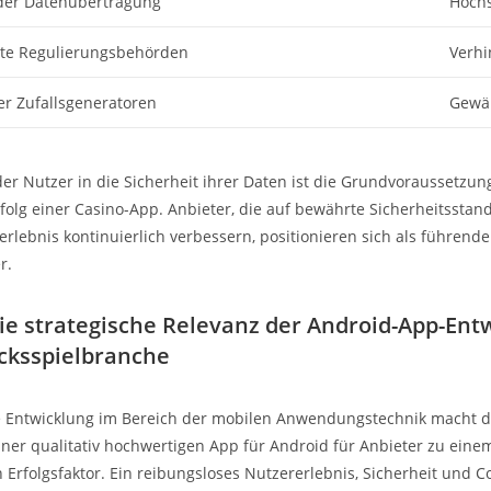
 der Datenübertragung
Höchs
nte Regulierungsbehörden
Verhi
r Zufallsgeneratoren
Gewäh
er Nutzer in die Sicherheit ihrer Daten ist die Grundvoraussetzun
folg einer Casino-App. Anbieter, die auf bewährte Sicherheitsstan
rlebnis kontinuierlich verbessern, positionieren sich als führende
r.
e strategische Relevanz der Android-App-Ent
ücksspielbranche
 Entwicklung im Bereich der mobilen Anwendungstechnik macht d
iner qualitativ hochwertigen App für Android für Anbieter zu eine
Erfolgsfaktor. Ein reibungsloses Nutzererlebnis, Sicherheit und 