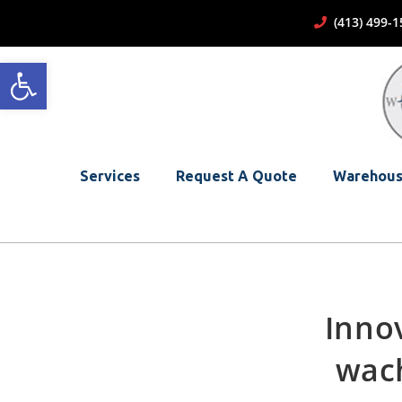
(413) 499
Open toolbar
Services
Request A Quote
Warehous
Inno
wac