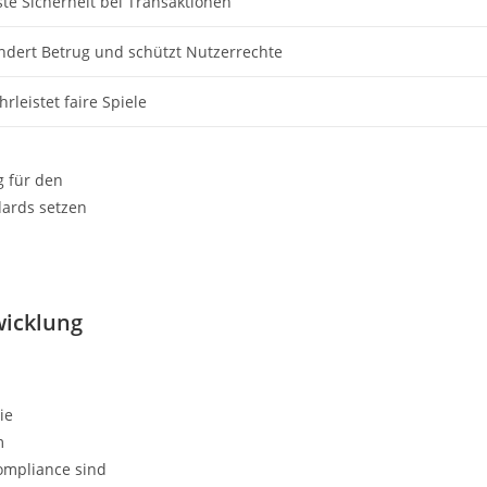
te Sicherheit bei Transaktionen
ndert Betrug und schützt Nutzerrechte
rleistet faire Spiele
g für den
dards setzen
wicklung
ie
m
Compliance sind