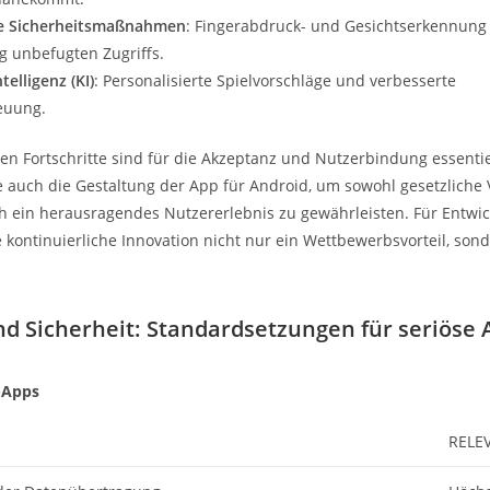
e Sicherheitsmaßnahmen
: Fingerabdruck- und Gesichtserkennung
 unbefugten Zugriffs.
telligenz (KI)
: Personalisierte Spielvorschläge und verbesserte
euung.
en Fortschritte sind für die Akzeptanz und Nutzerbindung essentiel
e auch die Gestaltung der App für Android, um sowohl gesetzliche
ch ein herausragendes Nutzererlebnis zu gewährleisten. Für Entwi
ie kontinuierliche Innovation nicht nur ein Wettbewerbsvorteil, son
nd Sicherheit: Standardsetzungen für seriöse 
l-Apps
RELE