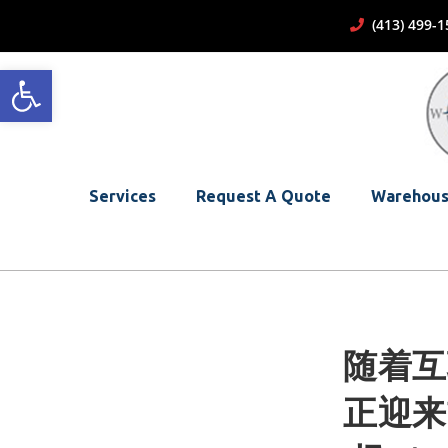
(413) 499
Open toolbar
Services
Request A Quote
Warehous
随着互
正迎来