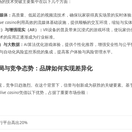
场的技术突破主要集中在以下几个方面：
媒体：
高质量、低延迟的视频流技术，确保玩家获得真实场景的实时体验
ve casino
利用高效的流媒体基础设施，提供顺畅的交互环境，缩短与实
R）与增强现实（AR）：
VR设备的普及带来沉浸式的游戏环境，使玩家仿
术的应用正逐渐成为行业标准。
I）与大数据：
AI算法优化游戏体验，提供个性化推荐，增强安全性与公平
与自动化风险监控系统的集成，提高客户体验与风险管理水平。
局与竞争态势：品牌如何实现差异化
现，竞争日趋激烈。在这个背景下，信誉与创新成为获胜的关键要素。基
ive casino
凭借以下优势，占据了重要市场份额：
行平台高出20%