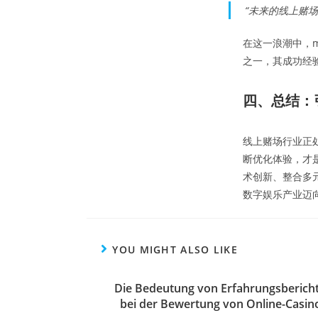
“未来的线上赌场
在这一浪潮中，mo
之一，其成功经
四、总结：
线上赌场行业正
断优化体验，才
术创新、整合多
数字娱乐产业迈
YOU MIGHT ALSO LIKE
Die Bedeutung von Erfahrungsberich
bei der Bewertung von Online-Casin