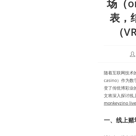
场（o
表，
（V
随着互联网技术的
casino）作
变了传统博彩业
文将深入探讨线
monkeyzino live
一、线上赌