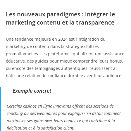
Les nouveaux paradigmes : intégrer le
marketing contenu et la transparence
Une tendance majeure en 2024 est l’intégration du
marketing de contenu dans la stratégie d’offres
promotionnelles. Les plateformes qui offrent une assistance
éducative, des guides pour mieux comprendre leurs bonus,
ou encore des témoignages authentiques, réussissent à
bâtir une relation de confiance durable avec leur audience.
Exemple concret
Certains casinos en ligne innovants offrent des sessions de
coaching ou des webinaires pour expliquer en détail comment
maximiser ses gains avec leurs bonus, ce qui contribue à la
fidélisation et à la satisfaction client.