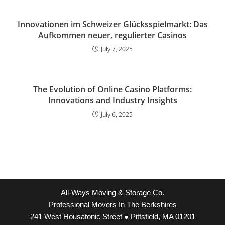
Innovationen im Schweizer Glücksspielmarkt: Das
Aufkommen neuer, regulierter Casinos
July 7, 2025
The Evolution of Online Casino Platforms:
Innovations and Industry Insights
July 6, 2025
All-Ways Moving & Storage Co.
Professional Movers In The Berkshires
241 West Housatonic Street ● Pittsfield, MA 01201