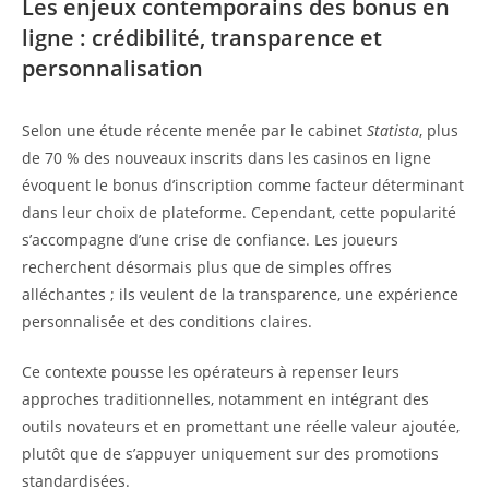
Les enjeux contemporains des bonus en
ligne : crédibilité, transparence et
personnalisation
Selon une étude récente menée par le cabinet
Statista
, plus
de 70 % des nouveaux inscrits dans les casinos en ligne
évoquent le bonus d’inscription comme facteur déterminant
dans leur choix de plateforme. Cependant, cette popularité
s’accompagne d’une crise de confiance. Les joueurs
recherchent désormais plus que de simples offres
alléchantes ; ils veulent de la transparence, une expérience
personnalisée et des conditions claires.
Ce contexte pousse les opérateurs à repenser leurs
approches traditionnelles, notamment en intégrant des
outils novateurs et en promettant une réelle valeur ajoutée,
plutôt que de s’appuyer uniquement sur des promotions
standardisées.