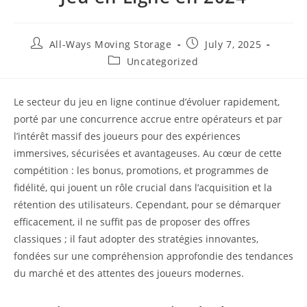
All-Ways Moving Storage
July 7, 2025
Uncategorized
Le secteur du jeu en ligne continue d’évoluer rapidement,
porté par une concurrence accrue entre opérateurs et par
l’intérêt massif des joueurs pour des expériences
immersives, sécurisées et avantageuses. Au cœur de cette
compétition : les bonus, promotions, et programmes de
fidélité, qui jouent un rôle crucial dans l’acquisition et la
rétention des utilisateurs. Cependant, pour se démarquer
efficacement, il ne suffit pas de proposer des offres
classiques ; il faut adopter des stratégies innovantes,
fondées sur une compréhension approfondie des tendances
du marché et des attentes des joueurs modernes.