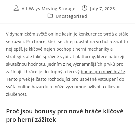
All-Ways Moving Storage
July 7, 2025
Uncategorized
V dynamickém světě online kasin je konkurence tvrdá a stále
se rozvíjí. Pro hráče, kteří se chtějí dostat na vrchol a zažít to
nejlepší, je klíčové nejen pochopit herní mechaniky a
strategie, ale také správně vybírat platformy, které nabízejí
skutečnou hodnotu. Jedním z nejvýznamnějších prvků pro
začínající hráče je dostupný a férový
bonus pro nové hráče
.
Tento prvek je často rozhodující pro úspěšné vstoupení do
světa online hazardu a může významně ovlivnit celkovou
zkušenost.
Proč jsou bonusy pro nové hráče klíčové
pro herní zážitek