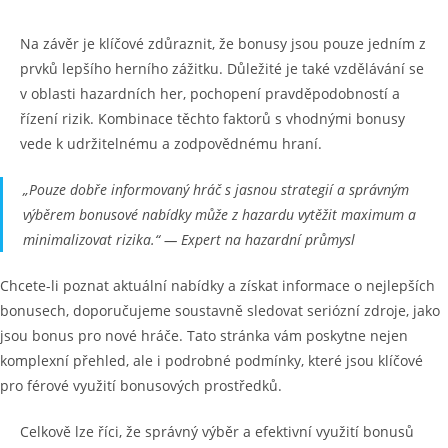
Na závěr je klíčové zdůraznit, že bonusy jsou pouze jedním z
prvků lepšího herního zážitku. Důležité je také vzdělávání se
v oblasti hazardních her, pochopení pravděpodobností a
řízení rizik. Kombinace těchto faktorů s vhodnými bonusy
vede k udržitelnému a zodpovědnému hraní.
„Pouze dobře informovaný hráč s jasnou strategií a správným
výběrem bonusové nabídky může z hazardu vytěžit maximum a
minimalizovat rizika.“ — Expert na hazardní průmysl
Chcete-li poznat aktuální nabídky a získat informace o nejlepších
bonusech, doporučujeme soustavně sledovat seriózní zdroje, jako
jsou bonus pro nové hráče. Tato stránka vám poskytne nejen
komplexní přehled, ale i podrobné podmínky, které jsou klíčové
pro férové využití bonusových prostředků.
Celkově lze říci, že správný výběr a efektivní využití bonusů