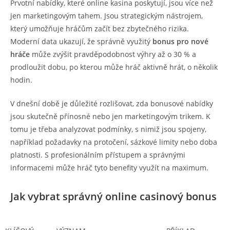
Prvotní nabídky, které online kasina poskytují, jsou více než
jen marketingovým tahem. Jsou strategickým nástrojem,
který umožňuje hráčům začít bez zbytečného rizika.
Moderní data ukazují, že správně využitý
bonus pro nové
hráče
může zvýšit pravděpodobnost výhry až o 30 % a
prodloužit dobu, po kterou může hráč aktivně hrát, o několik
hodin.
V dnešní době je důležité rozlišovat, zda bonusové nabídky
jsou skutečně přínosné nebo jen marketingovým trikem. K
tomu je třeba analyzovat podmínky, s nimiž jsou spojeny,
například požadavky na protočení, sázkové limity nebo doba
platnosti. S profesionálním přístupem a správnými
informacemi může hráč tyto benefity využít na maximum.
Jak vybrat správný online casinový bonus