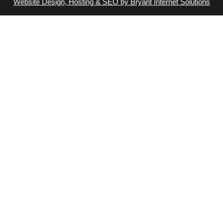
Website Design, Hosting & SEO by Bryant Internet Solutions