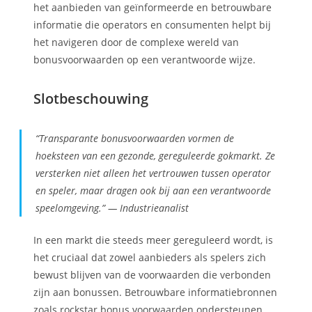
het aanbieden van geïnformeerde en betrouwbare
informatie die operators en consumenten helpt bij
het navigeren door de complexe wereld van
bonusvoorwaarden op een verantwoorde wijze.
Slotbeschouwing
“Transparante bonusvoorwaarden vormen de
hoeksteen van een gezonde, gereguleerde gokmarkt. Ze
versterken niet alleen het vertrouwen tussen operator
en speler, maar dragen ook bij aan een verantwoorde
speelomgeving.” — Industrieanalist
In een markt die steeds meer gereguleerd wordt, is
het cruciaal dat zowel aanbieders als spelers zich
bewust blijven van de voorwaarden die verbonden
zijn aan bonussen. Betrouwbare informatiebronnen
zoals rockstar bonus voorwaarden ondersteunen