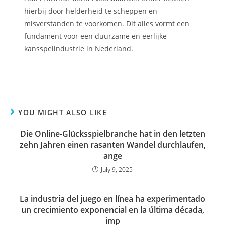
hierbij door helderheid te scheppen en
misverstanden te voorkomen. Dit alles vormt een
fundament voor een duurzame en eerlijke
kansspelindustrie in Nederland.
YOU MIGHT ALSO LIKE
Die Online-Glücksspielbranche hat in den letzten
zehn Jahren einen rasanten Wandel durchlaufen,
ange
July 9, 2025
La industria del juego en línea ha experimentado
un crecimiento exponencial en la última década,
imp