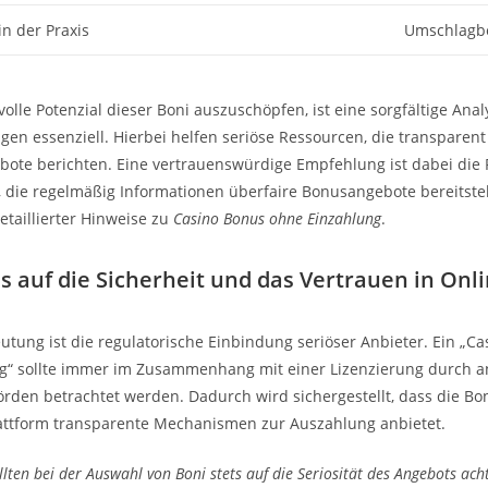
n der Praxis
Umschlagbe
olle Potenzial dieser Boni auszuschöpfen, ist eine sorgfältige Anal
n essenziell. Hierbei helfen seriöse Ressourcen, die transparent
bote berichten. Eine vertrauenswürdige Empfehlung ist dabei die 
 die regelmäßig Informationen überfaire Bonusangebote bereitstel
etaillierter Hinweise zu
Casino Bonus ohne Einzahlung
.
ss auf die Sicherheit und das Vertrauen in Onl
tung ist die regulatorische Einbindung seriöser Anbieter. Ein „C
g“ sollte immer im Zusammenhang mit einer Lizenzierung durch 
rden betrachtet werden. Dadurch wird sichergestellt, dass die Boni
lattform transparente Mechanismen zur Auszahlung anbietet.
lten bei der Auswahl von Boni stets auf die Seriosität des Angebots ach