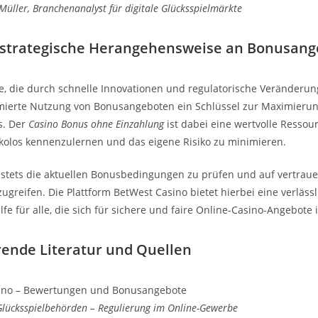
Müller, Branchenanalyst für digitale Glücksspielmärkte
e strategische Herangehensweise an Bonusan
e, die durch schnelle Innovationen und regulatorische Veränderung
ormierte Nutzung von Bonusangeboten ein Schlüssel zur Maximieru
s. Der
Casino Bonus ohne Einzahlung
ist dabei eine wertvolle Ressou
ikolos kennenzulernen und das eigene Risiko zu minimieren.
, stets die aktuellen Bonusbedingungen zu prüfen und auf vertrau
ugreifen. Die Plattform BetWest Casino bietet hierbei eine verlässl
lfe für alle, die sich für sichere und faire Online-Casino-Angebote 
ende Literatur und Quellen
ino – Bewertungen und Bonusangebote
Glücksspielbehörden – Regulierung im Online-Gewerbe