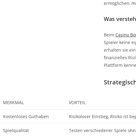
ermöglichen, m
Was verste
Beim
Casino Bo
Spieler keine 
erhalten sie ei
finanzielles Ris
Plattform kenne
Strategisc
MERKMAL
VORTEIL
Kostenloses Guthaben
Risikoloser Einstieg, Risiko ist
Spielqualität
Testen verschiedener Spiele ohne