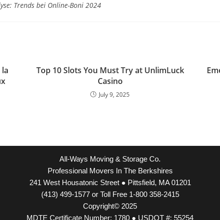
yse: Trends bei Online-Boni 2024
 la
Top 10 Slots You Must Try at UnlimLuck
Eme
ux
Casino
July 9, 2025
All-Ways Moving & Storage Co.
Professional Movers In The Berkshires
241 West Housatonic Street ● Pittsfield, MA 01201
(413) 499-1577 or Toll Free 1-800 358-2415
Copyright© 2025
MDTE Certificate Number: 1780 ● USDOT #: 55254