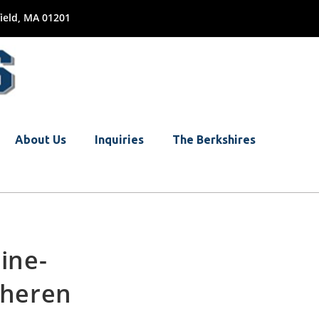
ield, MA 01201
About Us
Inquiries
The Berkshires
ine-
cheren