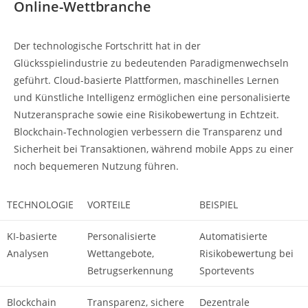
Online-Wettbranche
Der technologische Fortschritt hat in der
Glücksspielindustrie zu bedeutenden Paradigmenwechseln
geführt. Cloud-basierte Plattformen, maschinelles Lernen
und Künstliche Intelligenz ermöglichen eine personalisierte
Nutzeransprache sowie eine Risikobewertung in Echtzeit.
Blockchain-Technologien verbessern die Transparenz und
Sicherheit bei Transaktionen, während mobile Apps zu einer
noch bequemeren Nutzung führen.
TECHNOLOGIE
VORTEILE
BEISPIEL
KI-basierte
Personalisierte
Automatisierte
Analysen
Wettangebote,
Risikobewertung bei
Betrugserkennung
Sportevents
Blockchain
Transparenz, sichere
Dezentrale