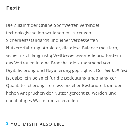
Fazit
Die Zukunft der Online-Sportwetten verbindet
technologische Innovationen mit strengen
Sicherheitsstandards und einer verbesserten
Nutzererfahrung. Anbieter, die diese Balance meistern,
sichern sich langfristig Wettbewerbsvorteile und fördern
das Vertrauen in eine Branche, die zunehmend von
Digitalisierung und Regulierung geprägt ist. Der
bet bolt test
ist dabei ein Beispiel für die Bedeutung unabhängiger
Qualitätssicherung – ein essenzieller Bestandteil, um den
hohen Ansprüchen der Nutzer gerecht zu werden und
nachhaltiges Wachstum zu erzielen.
YOU MIGHT ALSO LIKE