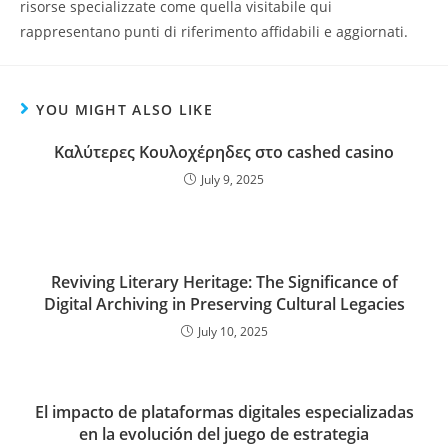
risorse specializzate come quella visitabile qui
rappresentano punti di riferimento affidabili e aggiornati.
YOU MIGHT ALSO LIKE
Καλύτερες Κουλοχέρηδες στο cashed casino
July 9, 2025
Reviving Literary Heritage: The Significance of
Digital Archiving in Preserving Cultural Legacies
July 10, 2025
El impacto de plataformas digitales especializadas
en la evolución del juego de estrategia