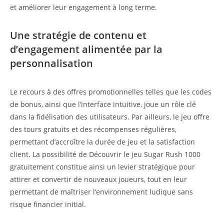
et améliorer leur engagement à long terme.
Une stratégie de contenu et
d’engagement alimentée par la
personnalisation
Le recours à des offres promotionnelles telles que les codes
de bonus, ainsi que l’interface intuitive, joue un rôle clé
dans la fidélisation des utilisateurs. Par ailleurs, le jeu offre
des tours gratuits et des récompenses régulières,
permettant d’accroître la durée de jeu et la satisfaction
client. La possibilité de Découvrir le jeu Sugar Rush 1000
gratuitement constitue ainsi un levier stratégique pour
attirer et convertir de nouveaux joueurs, tout en leur
permettant de maîtriser l’environnement ludique sans
risque financier initial.